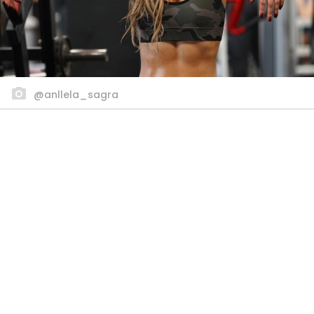
@anllela_sagra