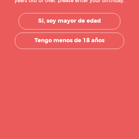
years old or over, please enter your birthday.
Genes
Koskei, también de Kenia, lidera la
trail 
02h (2022) (AS, 2022).
Sí, soy mayor de edad
llevó a cabo por primera vez en 1897 en
Tengo menos de 18 años
 los WMM más antiguos.
 de abril, cada año, y originalmente solo
asta el 1972
antiene el récord masculino con 2:03:02h
 lidera la categoría femenina con 2:18:57h
70 en noviembre, casi 100 años después de
a de Boston, y destaca por su ruta en las
a de las más populares y frecuentadas.