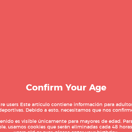
ueñan con participar en ellas aunque no
. Hay incluso participantes en sila de
es.
RE
e hay muchos que luchan por conseguir
a una de estas maratones. Si consiguen las
arte del exclusivo club de runners que
 estrellas.
Confirm Your Age
Notic
re users Este artículo contiene información para adulto
Sal
deportivas. Debido a esto, necesitamos que nos confirm
ón, es la única maratón asiática de los
MM).
Aouit
enido es visible únicamente para mayores de edad. Par
ble, usamos cookies que serán eliminadas cada 48 horas
Llega
ostenta el récord masculino con 2:02:40h