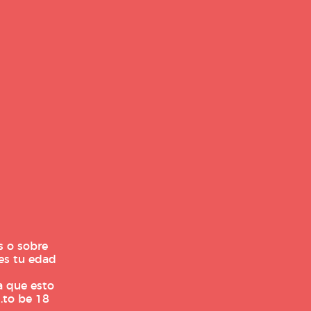
VIEWS ZAPATILLAS RUNNING
ias
s o sobre
omon Genesis 2
es tu edad
a
-
31 julio 2026
0
a que esto
.to be 18
 recién salida del horno la nueva Salomon