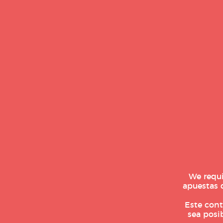
también hay aficionados que s
logren completar todo el tramo
ruedas que corren las maraton
Además, otra curiosidad es qu
una medalla de finisher en cad
6 medallas, se convierten en p
cuentan con la Medalla de las 6
Maratón de Tokio
We requi
apuestas 
Inaugurada en 2007 en Jap
World Marathon Majors (W
Este cont
sea posi
Eliud Kipchoge de Kenia 