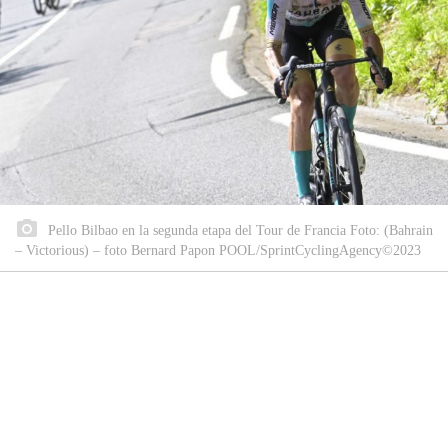
Pello Bilbao en la segunda etapa del Tour de Francia Foto: (Bahrain
– Victorious) – foto Bernard Papon POOL/SprintCyclingAgency©2023