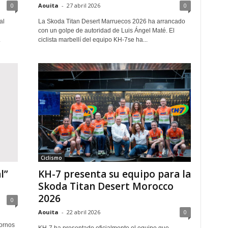
0
Aouita
-
27 abril 2026
0
al
La Skoda Titan Desert Marruecos 2026 ha arrancado
con un golpe de autoridad de Luis Ángel Maté. El
.
ciclista marbellí del equipo KH-7se ha...
Ciclismo
l”
KH-7 presenta su equipo para la
Skoda Titan Desert Morocco
2026
0
Aouita
-
22 abril 2026
0
tornos