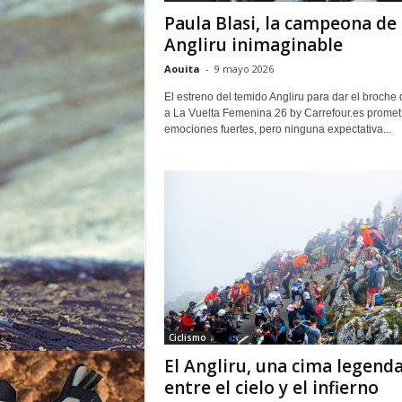
o
Paula Blasi, la campeona de
r
Angliru inimaginable
Aouita
-
9 mayo 2026
El estreno del temido Angliru para dar el broche 
a La Vuelta Femenina 26 by Carrefour.es promet
emociones fuertes, pero ninguna expectativa...
Ciclismo
El Angliru, una cima legenda
entre el cielo y el infierno