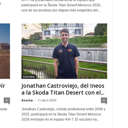
KH-7 ha presentado oficialmente el equipo que
o
participará en la Škoda Titan Desert Morocco 2026,
una de las pruebas por etapas más exigentes del...
Ciclismo
ír
Jonathan Castroviejo, del Ineos
a la Skoda Titan Desert con el...
0
Aouita
-
11 abril 2026
0
grada
Jonathan Castroviejo, ciclista profesional entre 2008 y
2025, participará en la Skoda Titan Desert Morocco
2026 enrolado en el equipo KH-7. El vizcaíno ha...