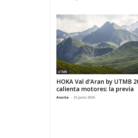
UTMB
HOKA Val d’Aran by UTMB 2
calienta motores: la previa
Aouita
-
25 junio 2026