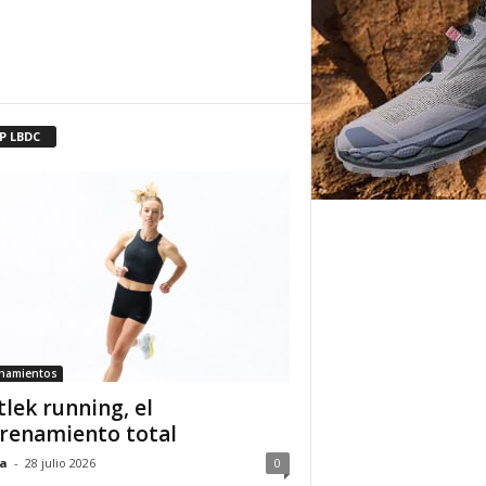
P LBDC
enamientos
tlek running, el
renamiento total
a
-
28 julio 2026
0