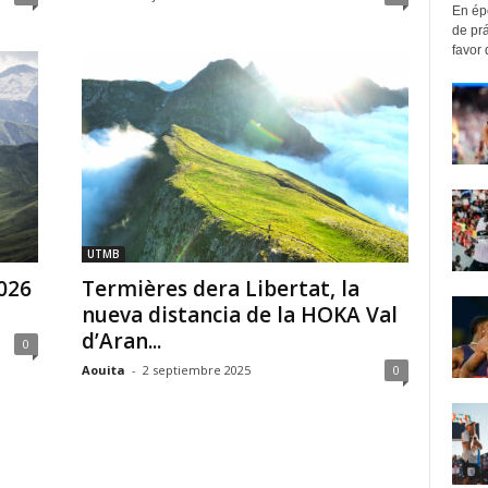
En ép
de pr
favor 
UTMB
026
Termières dera Libertat, la
nueva distancia de la HOKA Val
d’Aran...
0
Aouita
-
2 septiembre 2025
0