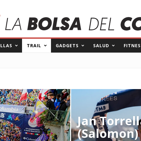
ILLAS
TRAIL
GADGETS
SALUD
FITNES
0
Jan Torrel
(Salomon) 