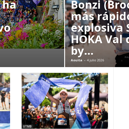
 ha
Bonzi (Bro
más rápido
vo
explosiva 
HOKA Val 
by...
Aouita
-
4 julio 2026
UTMB