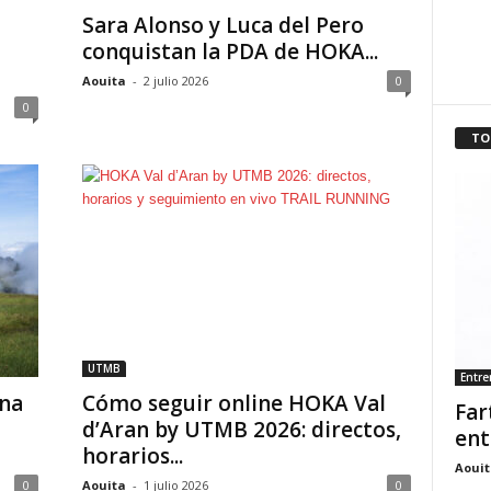
Sara Alonso y Luca del Pero
conquistan la PDA de HOKA...
Aouita
-
2 julio 2026
0
0
TO
UTMB
Entr
na
Cómo seguir online HOKA Val
Far
d’Aran by UTMB 2026: directos,
ent
horarios...
Aouit
0
Aouita
-
1 julio 2026
0