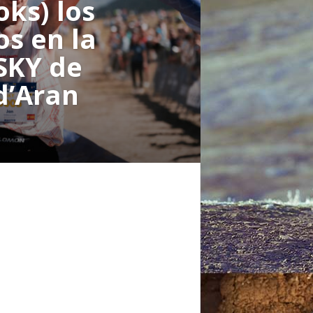
oks) los
s en la
SKY de
d’Aran