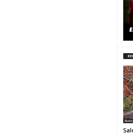
RE
Notic
Sal