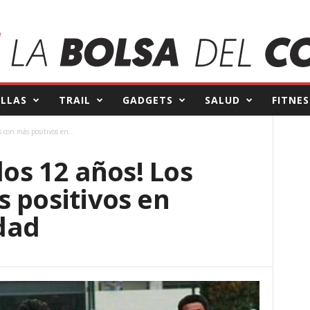
ILLAS
TRAIL
GADGETS
SALUD
FITNES
s con más positivos en...
los 12 años! Los
 positivos en
dad