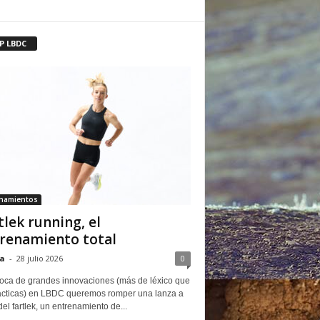
P LBDC
enamientos
tlek running, el
renamiento total
a
-
28 julio 2026
0
oca de grandes innovaciones (más de léxico que
ácticas) en LBDC queremos romper una lanza a
del fartlek, un entrenamiento de...