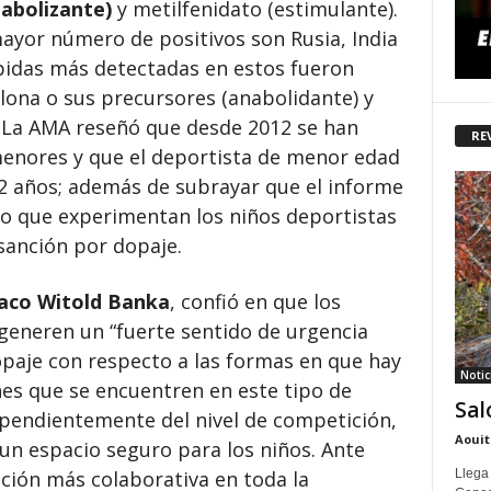
abolizante)
y metilfenidato (estimulante).
ayor número de positivos son Rusia, India
ibidas más detectadas en estos fueron
lona o sus precursores (anabolidante) y
. La AMA reseñó que desde 2012 se han
RE
 menores y que el deportista de menor edad
2 años; además de subrayar que el informe
to que experimentan los niños deportistas
 sanción por dopaje.
laco Witold Banka
, confió en que los
 generen un “fuerte sentido de urgencia
paje con respecto a las formas en que hay
Notic
nes que se encuentren en este tipo de
Sal
dependientemente del nivel de competición,
Aouit
un espacio seguro para los niños. Ante
Llega
ción más colaborativa en toda la