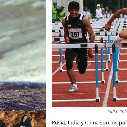
o
r
India, Chi
Rusia, India y China son los p