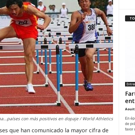
TO
Entr
Far
ent
Aouit
na...países con más positivos en dopaje / World Athletics
En ép
de pr
aíses que han comunicado la mayor cifra de
favor 