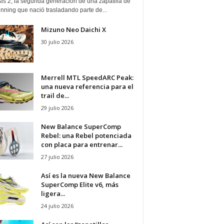
is 2, la segunda generación de una zapatilla de
running que nació trasladando parte de...
Mizuno Neo Daichi X
30 julio 2026
Merrell MTL SpeedARC Peak:
una nueva referencia para el
trail de...
29 julio 2026
New Balance SuperComp
Rebel: una Rebel potenciada
con placa para entrenar...
27 julio 2026
Así es la nueva New Balance
SuperComp Elite v6, más
ligera...
24 julio 2026