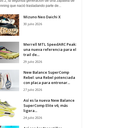
is 2, la segunda generación de una zapatilla de
running que nació trasladando parte de...
Mizuno Neo Daichi X
30 julio 2026
Merrell MTL SpeedARC Peak:
una nueva referencia para el
trail de...
29 julio 2026
New Balance SuperComp
Rebel: una Rebel potenciada
con placa para entrenar...
27 julio 2026
Así es la nueva New Balance
SuperComp Elite v6, más
ligera...
24 julio 2026