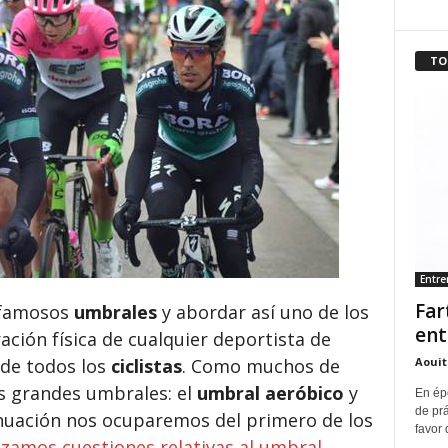
TO
Entr
Far
s famosos
umbrales
y abordar así uno de los
ent
ación física de cualquier deportista de
Aouit
 de todos los
ciclistas
. Como muchos de
os grandes umbrales: el
umbral aeróbico
y
En ép
de pr
inuación nos ocuparemos del primero de los
favor 
lizamos cuestiones relativas al umbral