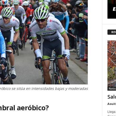
RE
róbico se sitúa en intensidades bajas y moderadas
Notic
Sal
Aouit
mbral aeróbico?
Llega