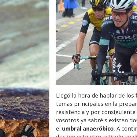
o
r
Llegó la hora de hablar de lo
temas principales en la prepar
resistencia y por consiguiente
vosotros ya sabréis existen d
el
umbral anaeróbico
. A cont
dos
(en este otro artículo ana