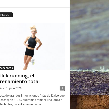
P LBDC
enamientos
tlek running, el
renamiento total
a
-
28 julio 2026
1
oca de grandes innovaciones (más de léxico que
ácticas) en LBDC queremos romper una lanza a
del fartlek, un entrenamiento de...