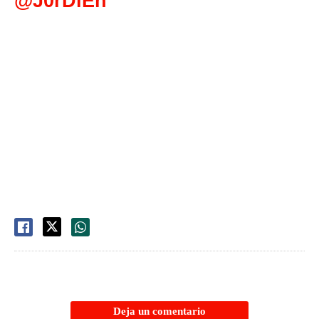
@J0rDiEh
Deja un comentario