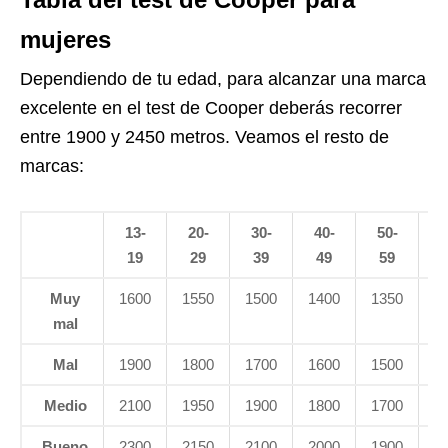
mujeres
Dependiendo de tu edad, para alcanzar una marca
excelente en el test de Cooper deberás recorrer
entre 1900 y 2450 metros. Veamos el resto de
marcas:
13-
20-
30-
40-
50-
<
19
29
39
49
59
Muy
1600
1550
1500
1400
1350
1
mal
Mal
1900
1800
1700
1600
1500
1
Medio
2100
1950
1900
1800
1700
1
Bueno
2300
2150
2100
2000
1900
1