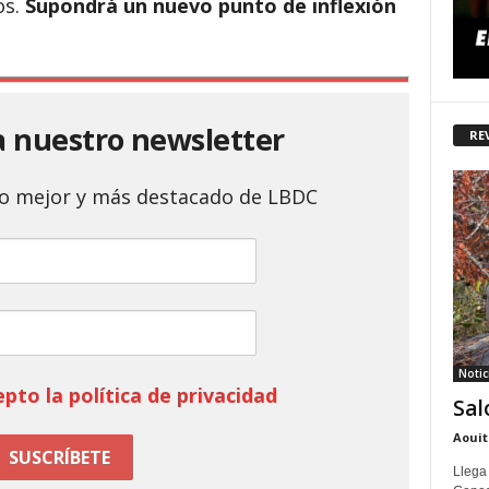
os.
Supondrá un nuevo punto de inflexión
a nuestro newsletter
RE
 lo mejor y más destacado de LBDC
Notic
epto la política de privacidad
Sal
Aouit
Llega