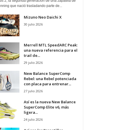
is 2, la segunda generación de una zapatilla de
running que nació trasladando parte de...
Mizuno Neo Daichi X
30 julio 2026
Merrell MTL SpeedARC Peak:
una nueva referencia para el
trail de...
29 julio 2026
New Balance SuperComp
Rebel: una Rebel potenciada
con placa para entrenar...
27 julio 2026
Así es la nueva New Balance
SuperComp Elite v6, más
ligera...
24 julio 2026