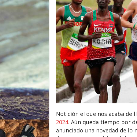
o
r
Notición el que nos acaba de l
2024
. Aún queda tiempo por de
anunciado una novedad de lo m