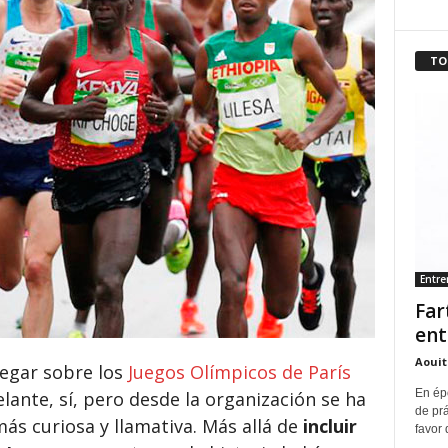
TO
Entr
Far
ent
Aouit
legar sobre los
Juegos Olímpicos de París
En ép
lante, sí, pero desde la organización se ha
de pr
ás curiosa y llamativa. Más allá de
incluir
favor 