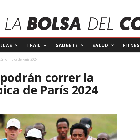
ILLAS
TRAIL
GADGETS
SALUD
FITNES
tón olímpica de París 2024
podrán correr la
ica de París 2024