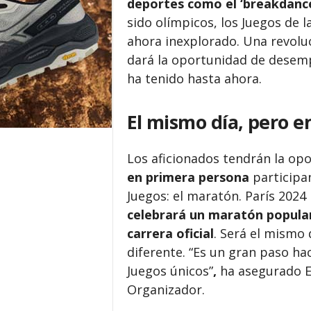
deportes como el ‘breakdanc
sido olímpicos, los Juegos de 
ahora inexplorado. Una revoluc
dará la oportunidad de dese
ha tenido hasta ahora.
El mismo día, pero e
Los aficionados tendrán la op
en primera persona
participa
Juegos: el maratón. París 202
celebrará un maratón popular
carrera oficial
. Será el mismo
diferente. “Es un gran paso ha
Juegos únicos”
,
ha asegurado E
Organizador.