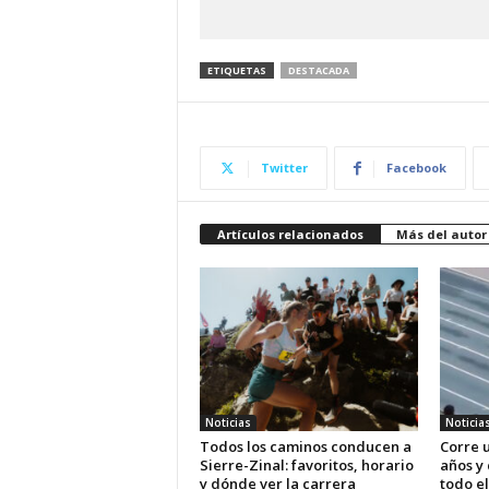
ETIQUETAS
DESTACADA
Twitter
Facebook
Artículos relacionados
Más del autor
Noticias
Noticia
Todos los caminos conducen a
Corre u
Sierre-Zinal: favoritos, horario
años y
y dónde ver la carrera
todo el