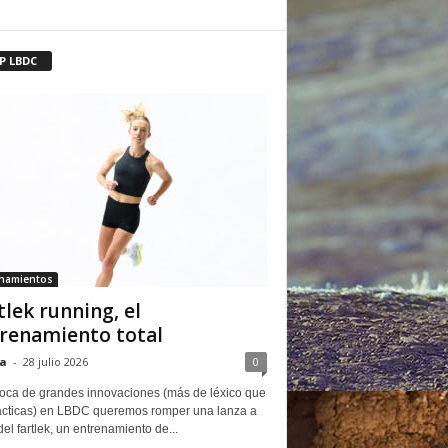
P LBDC
enamientos
tlek running, el
renamiento total
a
-
28 julio 2026
0
oca de grandes innovaciones (más de léxico que
ácticas) en LBDC queremos romper una lanza a
del fartlek, un entrenamiento de...