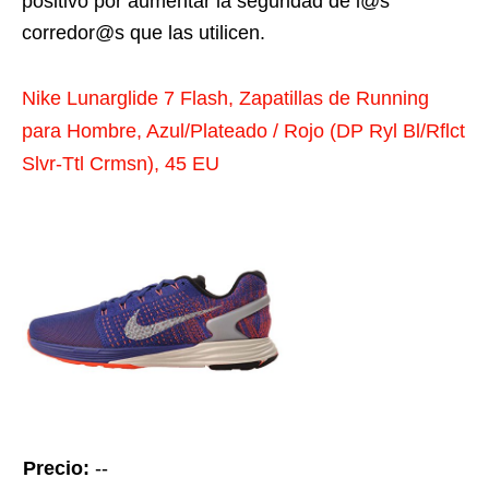
positivo por aumentar la seguridad de l@s
corredor@s que las utilicen.
Nike Lunarglide 7 Flash, Zapatillas de Running
para Hombre, Azul/Plateado / Rojo (DP Ryl Bl/Rflct
Slvr-Ttl Crmsn), 45 EU
Precio:
--