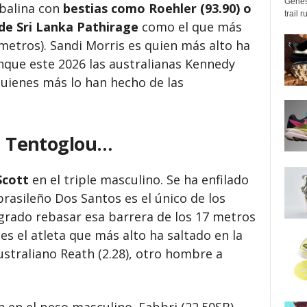
Genes
abalina con
bestias como Roehler (93.90) o
trail 
 de Sri Lanka Pathirage
como el que más
 metros). Sandi Morris es quien más alto ha
unque este 2026 las australianas Kennedy
 quienes más lo han hecho de las
i, Tentoglou…
Scott
en el triple masculino. Se ha enfilado
 brasileño Dos Santos es el único de los
ogrado rebasar esa barrera de los 17 metros
s el atleta que más alto ha saltado en la
australiano Reath (2.28), otro hombre a