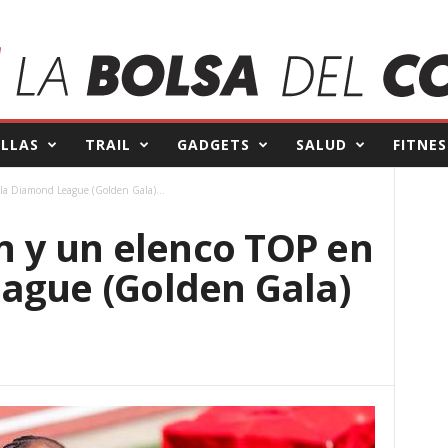
ILLAS
TRAIL
GADGETS
SALUD
FITNES
 la Diamond League (Golden Gala)...
on y un elenco TOP en
ague (Golden Gala)