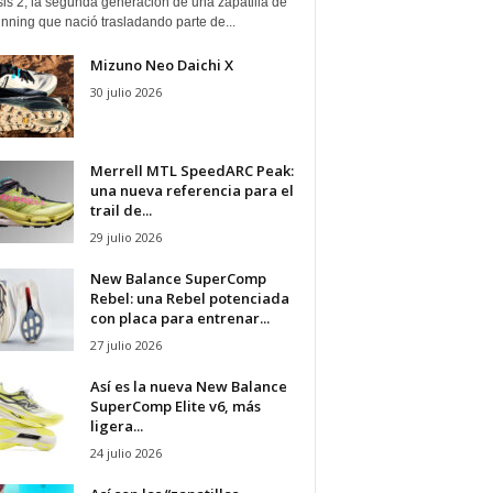
is 2, la segunda generación de una zapatilla de
running que nació trasladando parte de...
Mizuno Neo Daichi X
30 julio 2026
Merrell MTL SpeedARC Peak:
una nueva referencia para el
trail de...
29 julio 2026
New Balance SuperComp
Rebel: una Rebel potenciada
con placa para entrenar...
27 julio 2026
Así es la nueva New Balance
SuperComp Elite v6, más
ligera...
24 julio 2026