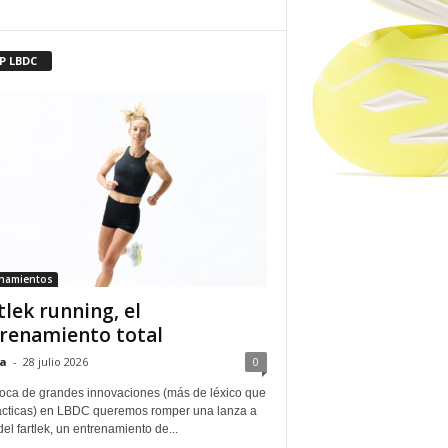
P LBDC
enamientos
tlek running, el
renamiento total
a
-
28 julio 2026
0
oca de grandes innovaciones (más de léxico que
ácticas) en LBDC queremos romper una lanza a
del fartlek, un entrenamiento de...