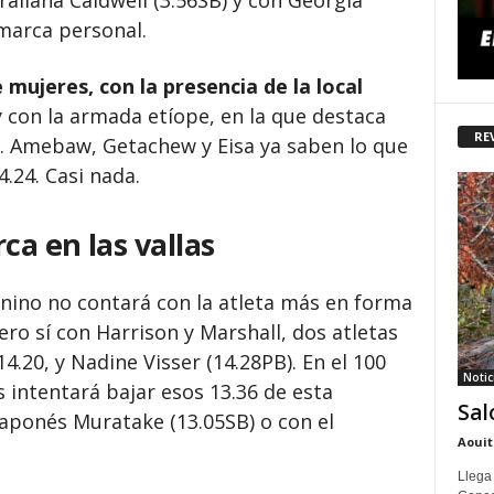
traliana Caldwell (3:56SB) y con Georgia
 marca personal.
 mujeres, con la presencia de la local
 con la armada etíope, en la que destaca
RE
B). Amebaw, Getachew y Eisa ya saben lo que
.24. Casi nada.
ca en las vallas
menino no contará con la atleta más en forma
ro sí con Harrison y Marshall, dos atletas
4.20, y Nadine Visser (14.28PB). En el 100
Notic
s intentará bajar esos 13.36 de esta
Sal
japonés Muratake (13.05SB) o con el
Aouit
Llega