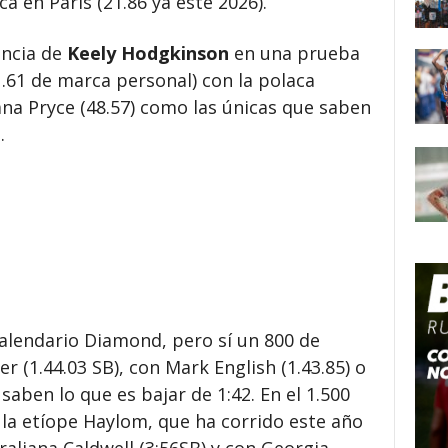
a en París (21.86 ya este 2026).
encia de
Keely Hodgkinson
en una prueba
.61 de marca personal) con la polaca
ana Pryce (48.57) como las únicas que saben
.
alendario Diamond, pero sí un 800 de
 (1.44.03 SB), con Mark English (1.43.85) o
aben lo que es bajar de 1:42. En el 1.500
 la etíope Haylom, que ha corrido este año