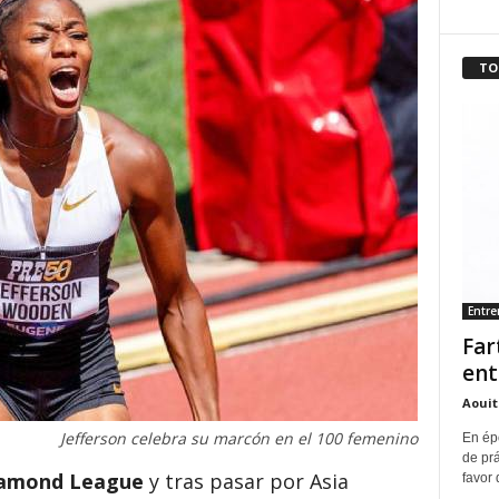
TO
Entr
Far
ent
Aouit
Jefferson celebra su marcón en el 100 femenino
En ép
de pr
iamond League
y tras pasar por Asia
favor 