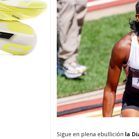
o
r
Sigue en plena ebullición
la D