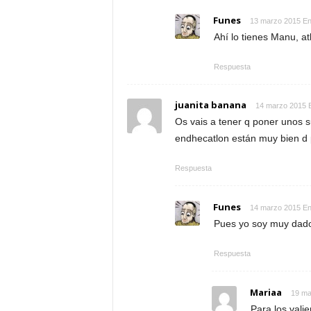
Funes
13 marzo 2015 En
Ahí lo tienes Manu, at
Respuesta
juanita banana
14 marzo 2015 
Os vais a tener q poner unos 
endhecatlon están muy bien d 
Respuesta
Funes
14 marzo 2015 En
Pues yo soy muy dado
Respuesta
Mariaa
19 ma
Para los vali