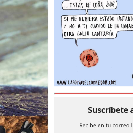
o
r
Suscríbete 
Recibe en tu correo