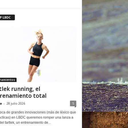
P LBDC
enamientos
tlek running, el
renamiento total
a
-
28 julio 2026
5
oca de grandes innovaciones (más de léxico que
ácticas) en LBDC queremos romper una lanza a
del fartlek, un entrenamiento de...