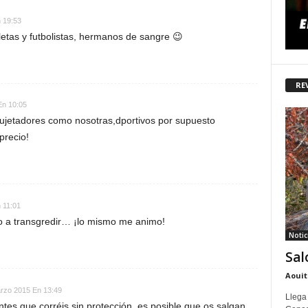
 19:53
letas y futbolistas, hermanos de sangre 😉
RE
En 10:05
sujetadores como nosotras,dportivos por supuesto
precio!
 11:01
 a transgredir… ¡lo mismo me animo!
Notic
Sal
Aouit
rzo 2015 En 13:49
Llega
entes que corréis sin protección, es posible que os salgan