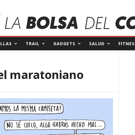
ILLAS
TRAIL
GADGETS
SALUD
FITNES
el maratoniano