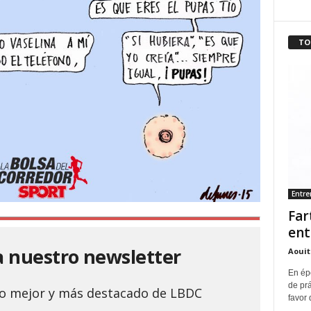
TO
Entr
Far
ent
a nuestro newsletter
Aouit
En ép
de pr
 lo mejor y más destacado de LBDC
favor 