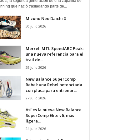
is 2, la segunda generación de una zapatilla de
running que nació trasladando parte de...
Mizuno Neo Daichi X
30 julio 2026
Merrell MTL SpeedARC Peak:
una nueva referencia para el
trail de...
29 julio 2026
New Balance SuperComp
Rebel: una Rebel potenciada
con placa para entrenar...
27 julio 2026
Así es la nueva New Balance
SuperComp Elite v6, más
ligera...
24 julio 2026