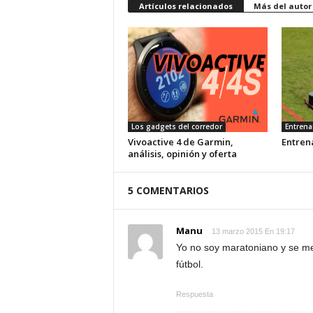
Artículos relacionados
Más del autor
Los gadgets del corredor
Entrena
Vivoactive 4 de Garmin,
Entren
análisis, opinión y oferta
5 COMENTARIOS
Manu
13 marzo 2015 En 19:17
Yo no soy maratoniano y se me 
fútbol.
Respuesta