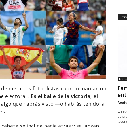
TO
Entr
Far
ea de meta, los futbolistas cuando marcan un
ent
he electoral…
Es el baile de la victoria, el
Aouit
, algo que habrás visto —o habrás tenido la
es.
En ép
de pr
favor 
cabeza se inclina hacia atrás y se lanzan