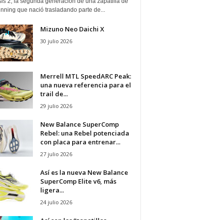
is 2, la segunda generación de una zapatilla de
running que nació trasladando parte de...
Mizuno Neo Daichi X
30 julio 2026
Merrell MTL SpeedARC Peak:
una nueva referencia para el
trail de...
29 julio 2026
New Balance SuperComp
Rebel: una Rebel potenciada
con placa para entrenar...
27 julio 2026
Así es la nueva New Balance
SuperComp Elite v6, más
ligera...
24 julio 2026