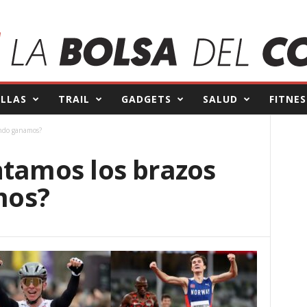
ILLAS
TRAIL
GADGETS
SALUD
FITNES
ando ganamos?
ntamos los brazos
mos?