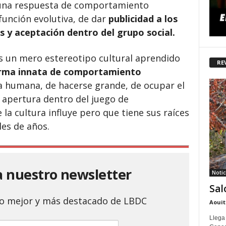
r una respuesta de comportamiento
función evolutiva, de dar
publicidad a los
s y aceptación dentro del grupo social.
 es un mero estereotipo cultural aprendido
RE
rma innata de comportamiento
a humana, de hacerse grande, de ocupar el
apertura dentro del juego de
la cultura influye pero que tiene sus raíces
les de años.
a nuestro newsletter
Notic
Sal
 lo mejor y más destacado de LBDC
Aouit
Llega