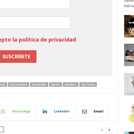
Genes
trail 
epto la política de privacidad
NCIA
DESTACADA
DISCOVER
MESSI
MONOS
VICTORIA
WhatsApp
Linkedin
Email