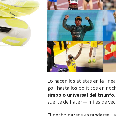
o
r
Lo hacen los atletas en la lín
gol, hasta los políticos en noc
símbolo universal del triunfo
suerte de hacer— miles de vec
El pecho parece agrandarse, la 