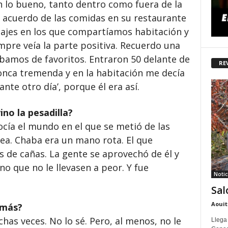
 lo bueno, tanto dentro como fuera de la
e acuerdo de las comidas en su restaurante
viajes en los que compartíamos habitación y
pre veía la parte positiva. Recuerdo una
 íbamos de favoritos. Entraron 50 delante de
RE
nca tremenda y en la habitación me decía
nte otro día’, porque él era así.
no la pesadilla?
cía el mundo en el que se metió de las
dea. Chaba era un mano rota. El que
 de cañas. La gente se aprovechó de él y
no que no le llevasen a peor. Y fue
Notic
Sal
Aouit
 más?
as veces. No lo sé. Pero, al menos, no le
Llega