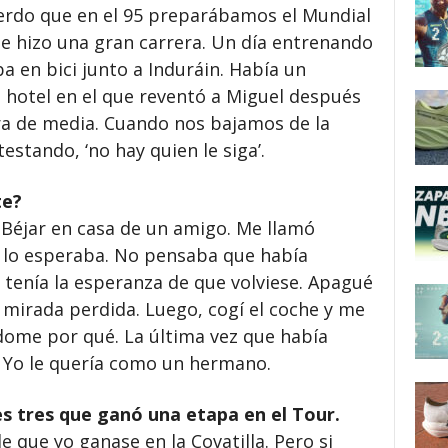
uerdo que en el 95 preparábamos el Mundial
 hizo una gran carrera. Un día entrenando
ba en bici junto a Induráin. Había un
 hotel en el que reventó a Miguel después
ra de media. Cuando nos bajamos de la
stando, ‘no hay quien le siga’.
te?
 Béjar en casa de un amigo. Me llamó
 lo esperaba. No pensaba que había
 tenía la esperanza de que volviese. Apagué
la mirada perdida. Luego, cogí el coche y me
dome por qué. La última vez que había
. Yo le quería como un hermano.
es tres que ganó una etapa en el Tour.
e que yo ganase en la Covatilla. Pero si