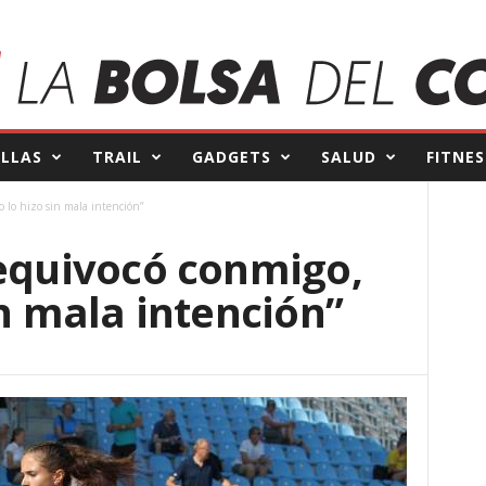
ILLAS
TRAIL
GADGETS
SALUD
FITNES
o lo hizo sin mala intención”
 equivocó conmigo,
in mala intención”