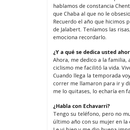
hablamos de constancia Chente
que Chaba al que no le obsesi
Recuerdo el año que hicimos po
de Jalabert. Teníamos las risas
emociona recordarlo.
¿Y a qué se dedica usted aho
Ahora, me dedico a la familia, 
ciclismo me facilitó la vida. Vi
Cuando llega la temporada voy
correr me llamaron para ir y d
me lo quitases, lo echaría en fa
¿Habla con Echavarri?
Tengo su teléfono, pero no muy
último año con su mujer en la 
Le vi bien y me dio buena impr