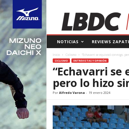
L
NOTICIAS
REVIEWS ZAPAT
a
B
Inicio
Ciclismo
“Echavarri se equivocó conmigo, per
o
CICLISMO
ENTREVISTAS Y OPINIÓN
l
“Echavarri se
s
a
pero lo hizo s
d
e
l
Por
Alfredo Varona
-
19 enero 2024
C
o
r
r
e
d