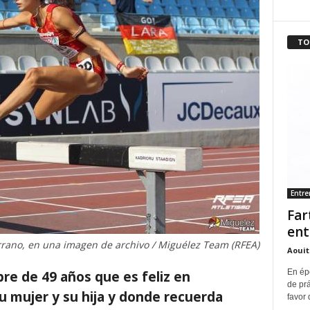
TO
Entr
Far
ent
rano, en una imagen de archivo / Miguélez Team (RFEA)
Aouit
En ép
re de 49 años que es feliz en
de pr
 mujer y su hija y donde recuerda
favor 