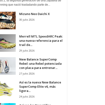
is 2, la segunda generación de una zapatilla de
running que nació trasladando parte de...
Mizuno Neo Daichi X
30 julio 2026
Merrell MTL SpeedARC Peak:
una nueva referencia para el
trail de...
29 julio 2026
New Balance SuperComp
Rebel: una Rebel potenciada
con placa para entrenar...
27 julio 2026
Así es la nueva New Balance
SuperComp Elite v6, más
ligera...
24 julio 2026