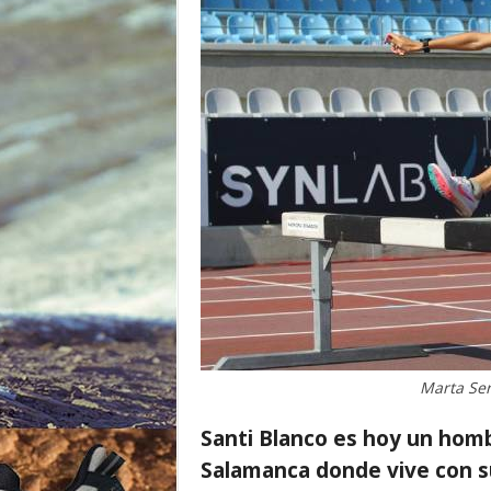
o
r
Marta Ser
Santi Blanco es hoy un homb
Salamanca donde vive con su