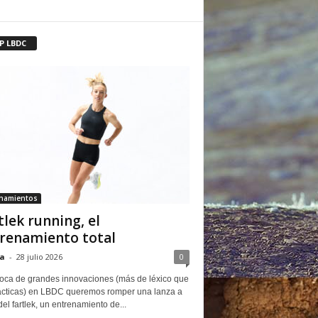
P LBDC
enamientos
tlek running, el
renamiento total
a
-
28 julio 2026
0
oca de grandes innovaciones (más de léxico que
ácticas) en LBDC queremos romper una lanza a
del fartlek, un entrenamiento de...