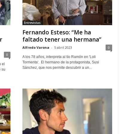
Entrevistas
Fernando Esteso: “Me ha
r
faltado tener una hermana”
Alfredo Varona
-
5 abril 2023
0
0
A los 78 años, interpreta al tío Ramón en 'Loli
Tormenta'. El hermano de la protagonista, Susi
 el
Sánchez, que nos permite descubrir a un...
e su