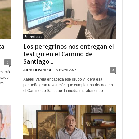
Entrevistas
ta
Los peregrinos nos entregan el
testigo en el Camino de
Santiago...
0
Alfredo Varona
-
3 mayo 2023
0
oclamó
asado
Xabier Varela encabeza ese grupo y lidera esa
o...
pequeña gran revolución que cumple una década en
el Camino de Santiago: la media maratón entre...