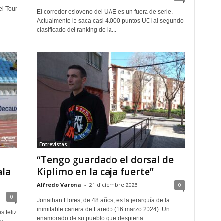
el Tour
El corredor esloveno del UAE es un fuera de serie.
Actualmente le saca casi 4.000 puntos UCI al segundo
clasificado del ranking de la...
Entrevistas
“Tengo guardado el dorsal de
ala
Kiplimo en la caja fuerte”
Alfredo Varona
-
21 diciembre 2023
0
0
Jonathan Flores, de 48 años, es la jerarquía de la
inimitable carrera de Laredo (16 marzo 2024). Un
 feliz
enamorado de su pueblo que despierta...