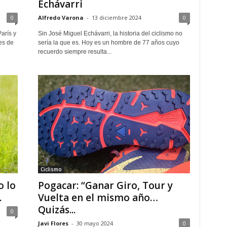
Echávarri
0
Alfredo Varona
-
13 diciembre 2024
0
arís y
Sin José Miguel Echávarri, la historia del ciclismo no
es de
sería la que es. Hoy es un hombre de 77 años cuyo
recuerdo siempre resulta...
Ciclismo
o lo
Pogacar: “Ganar Giro, Tour y
.
Vuelta en el mismo año…
Quizás...
0
Javi Flores
-
30 mayo 2024
0