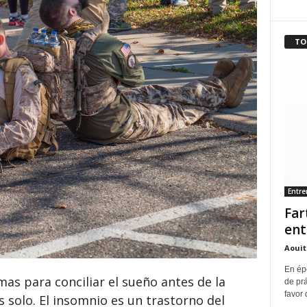
TO
Entr
Far
ent
Aouit
En ép
as para conciliar el sueño antes de la
de pr
favor 
s solo. El insomnio es un trastorno del