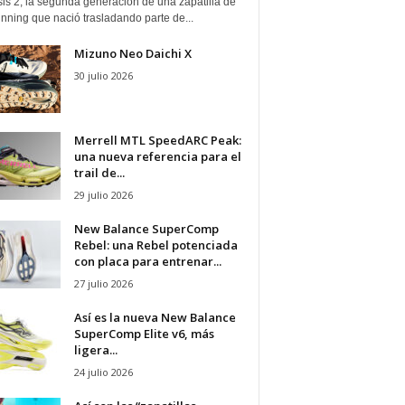
is 2, la segunda generación de una zapatilla de
running que nació trasladando parte de...
Mizuno Neo Daichi X
30 julio 2026
Merrell MTL SpeedARC Peak:
una nueva referencia para el
trail de...
29 julio 2026
New Balance SuperComp
Rebel: una Rebel potenciada
con placa para entrenar...
27 julio 2026
Así es la nueva New Balance
SuperComp Elite v6, más
ligera...
24 julio 2026