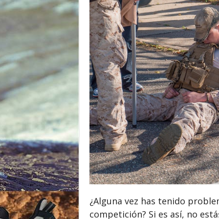
o
r
¿Alguna vez has tenido problem
competición? Si es así, no está