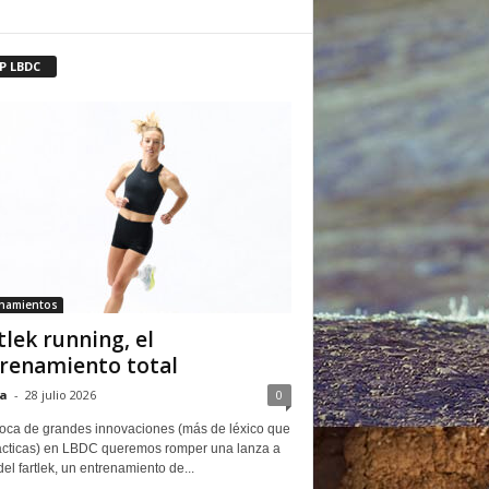
P LBDC
enamientos
tlek running, el
renamiento total
a
-
28 julio 2026
0
oca de grandes innovaciones (más de léxico que
ácticas) en LBDC queremos romper una lanza a
del fartlek, un entrenamiento de...