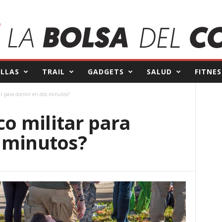
ILLAS
TRAIL
GADGETS
SALUD
FITNES
tar para dormir en dos minutos?
co militar para
 minutos?