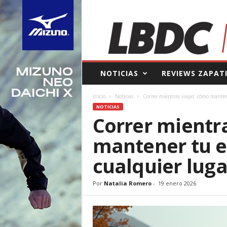
L
NOTICIAS
REVIEWS ZAPAT
a
B
Inicio
Noticias
Correr mientras viajas: cómo mante
o
NOTICIAS
l
Correr mientr
s
a
mantener tu 
d
e
cualquier luga
l
C
o
Por
Natalia Romero
-
19 enero 2026
r
r
e
d