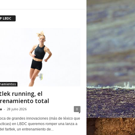
P LBDC
enamientos
tlek running, el
renamiento total
a
-
28 julio 2026
0
oca de grandes innovaciones (más de léxico que
ácticas) en LBDC queremos romper una lanza a
del fartlek, un entrenamiento de...