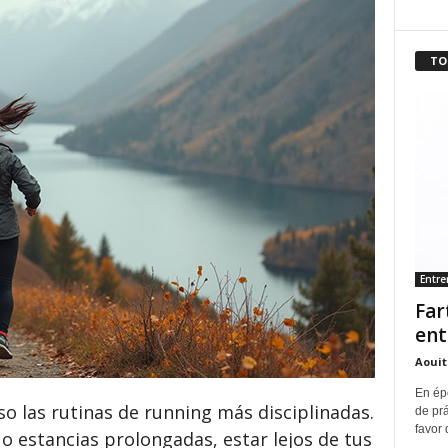
TO
Entr
Far
ent
Aouit
En ép
so las rutinas de running más disciplinadas.
de pr
favor 
 o estancias prolongadas, estar lejos de tus