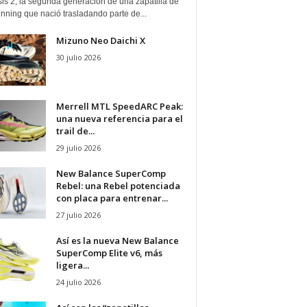
is 2, la segunda generación de una zapatilla de
running que nació trasladando parte de...
Mizuno Neo Daichi X
30 julio 2026
Merrell MTL SpeedARC Peak:
una nueva referencia para el
trail de...
29 julio 2026
New Balance SuperComp
Rebel: una Rebel potenciada
con placa para entrenar...
27 julio 2026
Así es la nueva New Balance
SuperComp Elite v6, más
ligera...
24 julio 2026