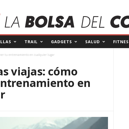
ILLAS
TRAIL
GADGETS
SALUD
FITNES
ner tu entrenamiento en cualquier lugar
as viajas: cómo
entrenamiento en
r