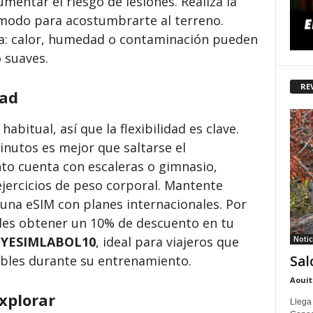
mentar el riesgo de lesiones. Realiza la
modo para acostumbrarte al terreno.
ma: calor, humedad o contaminación pueden
 suaves.
RE
dad
habitual, así que la flexibilidad es clave.
inutos es mejor que saltarse el
nto cuenta con escaleras o gimnasio,
ejercicios de peso corporal. Mantente
una eSIM con planes internacionales. Por
es obtener un 10% de descuento en tu
o
YESIMLABOL10
, ideal para viajeros que
Notic
Sal
ables durante su entrenamiento.
Aouit
xplorar
Llega