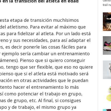
en la transición del atleta en edad
Genes
trail 
esta etapa de transición muchísimos
del atletismo. Para evitar al máximo que
as para fidelizar al atleta. Por un lado está
reno y sus necesidades, para así adaptar el
s, es decir ponerle las cosas fáciles para
 ejemplo sería cambiar un entrenamiento
ámenes). Pienso que si quiero conseguir
smo, tengo que ser flexible, que eso no quiere
ienso que si el atleta está motivado será
vación en otras actividades que le puedan
 intento hacer el entrenamiento lo más
así como potenciar el trabajo en grupo,
s de grupo, etc. Al final, si consigues
po y de trabajo, el mismo grupo ya