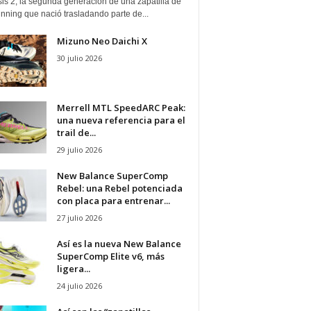
is 2, la segunda generación de una zapatilla de
running que nació trasladando parte de...
Mizuno Neo Daichi X
30 julio 2026
Merrell MTL SpeedARC Peak:
una nueva referencia para el
trail de...
29 julio 2026
New Balance SuperComp
Rebel: una Rebel potenciada
con placa para entrenar...
27 julio 2026
Así es la nueva New Balance
SuperComp Elite v6, más
ligera...
24 julio 2026