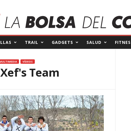
ILLAS
TRAIL
GADGETS
SALUD
FITNES
MULTIMEDIA
VÍDEOS
 Xef's Team