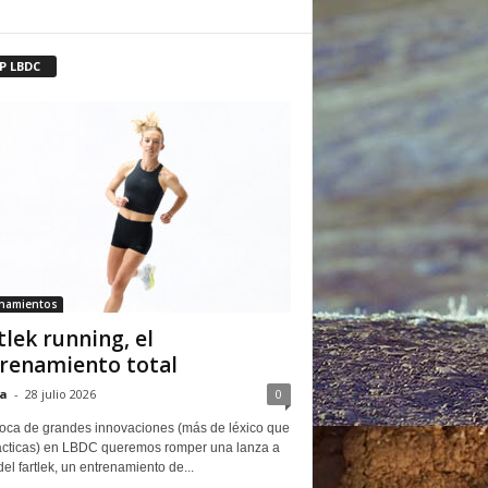
P LBDC
enamientos
tlek running, el
renamiento total
a
-
28 julio 2026
0
oca de grandes innovaciones (más de léxico que
ácticas) en LBDC queremos romper una lanza a
del fartlek, un entrenamiento de...