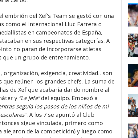
ria Carbó.
l embrión del Xef’s Team se gestó con una
s como el internacional Lluc Farrera o
edallistas en campeonatos de España,
stacaban en sus respectivas categorías. A
pinto no paran de incorporarse atletas
 que un grupo de entrenamiento.
, organización, exigencia, creatividad…son
es que reúnen los grandes chefs. La suma de
 alias de Xef que acabaría dando nombre al
máter y
“La Jefa”
del equipo. Empezó a
ntras seguía los pasos de los niños de mi
 escolares
”. A los 7 se apuntó al Club
entonces sigue vinculada, primero como
la alejaron de la competición) y luego como