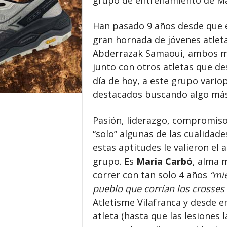
grupo de entrenamiento de Ma
Han pasado 9 años desde que e
gran hornada de jóvenes atleta
Abderrazak Samaoui, ambos m
junto con otros atletas que de
día de hoy, a este grupo vario
destacados buscando algo más
Pasión, liderazgo, compromiso
“solo” algunas de las cualidad
estas aptitudes le valieron el
grupo. Es
Maria Carbó
, alma 
correr con tan solo 4 años
“mie
pueblo que corrían los crosses
Atletisme Vilafranca y desde 
atleta (hasta que las lesiones 