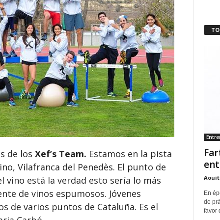
TO
Entr
Far
s de los
Xef’s Team.
Estamos en la pista
ent
vino, Vilafranca del Penedès. El punto de
Aouit
el vino está la verdad esto sería lo más
nte de vinos espumosos. Jóvenes
En ép
de pr
s de varios puntos de Cataluña. Es el
favor 