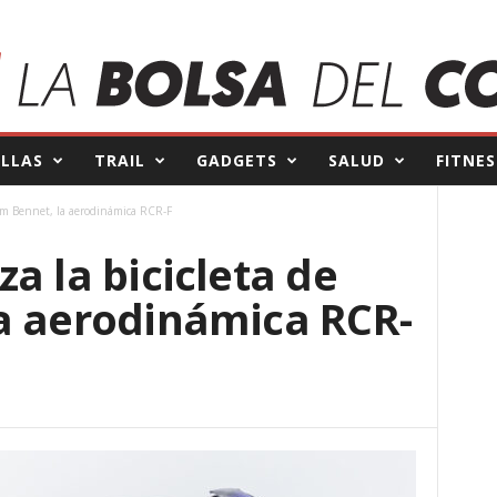
ILLAS
TRAIL
GADGETS
SALUD
FITNES
am Bennet, la aerodinámica RCR-F
a la bicicleta de
a aerodinámica RCR-