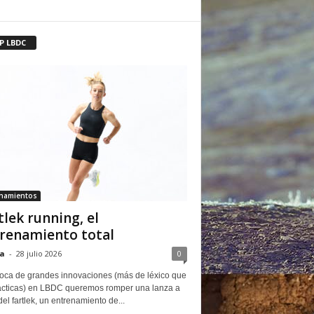
P LBDC
enamientos
tlek running, el
renamiento total
a
-
28 julio 2026
0
oca de grandes innovaciones (más de léxico que
ácticas) en LBDC queremos romper una lanza a
del fartlek, un entrenamiento de...