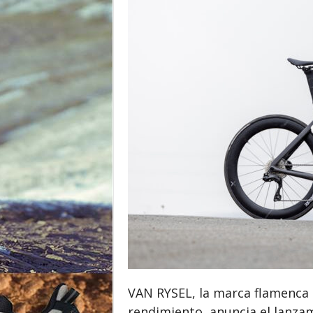
o
r
VAN RYSEL, la marca flamenca 
rendimiento, anuncia el lanzam