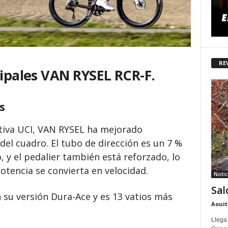
RE
cipales VAN RYSEL RCR-F.
s
iva UCI, VAN RYSEL ha mejorado
del cuadro. El tubo de dirección es un 7 %
, y el pedalier también está reforzado, lo
tencia se convierta en velocidad.
Notic
Sal
n su versión Dura-Ace y es 13 vatios más
Aouit
Llega