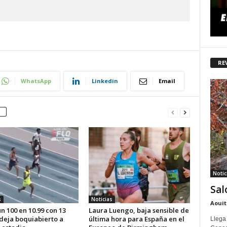
RE
WhatsApp
Linkedin
Email
Notic
Sal
s
Noticias
Aouit
n 100 en 10.99 con 13
Laura Luengo, baja sensible de
 deja boquiabierto a
última hora para España en el
Llega