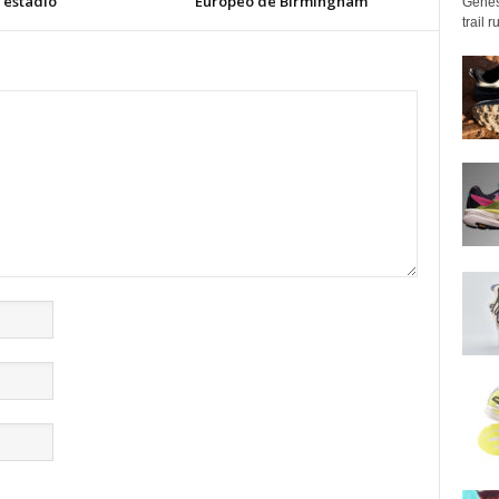
 estadio
Europeo de Birmingham
Genes
trail 