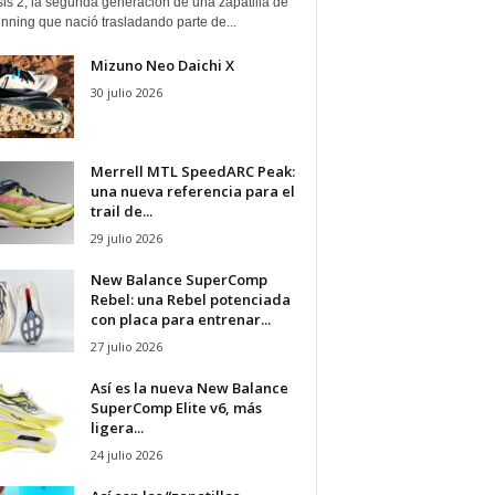
is 2, la segunda generación de una zapatilla de
running que nació trasladando parte de...
Mizuno Neo Daichi X
30 julio 2026
Merrell MTL SpeedARC Peak:
una nueva referencia para el
trail de...
29 julio 2026
New Balance SuperComp
Rebel: una Rebel potenciada
con placa para entrenar...
27 julio 2026
Así es la nueva New Balance
SuperComp Elite v6, más
ligera...
24 julio 2026