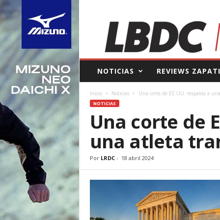
L
NOTICIAS
REVIEWS ZAPAT
a
B
Inicio
Noticias
Una corte de EE.UU. respalda a una
o
NOTICIAS
l
Una corte de E
s
a
una atleta tr
d
e
l
Por
LRDC
-
18 abril 2024
C
o
r
r
e
d