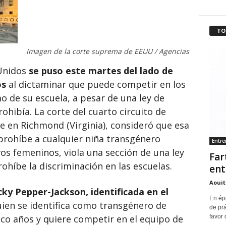
TO
Imagen de la corte suprema de EEUU / Agencias
 Unidos
se puso este martes del lado de
os
al dictaminar que puede competir en los
 de su escuela, a pesar de una ley de
rohibía. La corte del cuarto circuito de
e en Richmond (Virginia), consideró que esa
 prohíbe a cualquier niña transgénero
Entr
os femeninos, viola una sección de una ley
Far
ohíbe la discriminación en las escuelas.
ent
Aouit
ky Pepper-Jackson, identificada en el
En ép
quien se identifica como transgénero de
de pr
favor 
co años y quiere competir en el equipo de