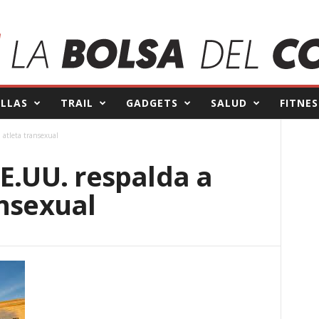
ILLAS
TRAIL
GADGETS
SALUD
FITNES
 atleta transexual
E.UU. respalda a
ansexual