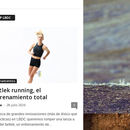
P LBDC
enamientos
tlek running, el
renamiento total
a
-
28 julio 2026
0
oca de grandes innovaciones (más de léxico que
ácticas) en LBDC queremos romper una lanza a
del fartlek, un entrenamiento de...