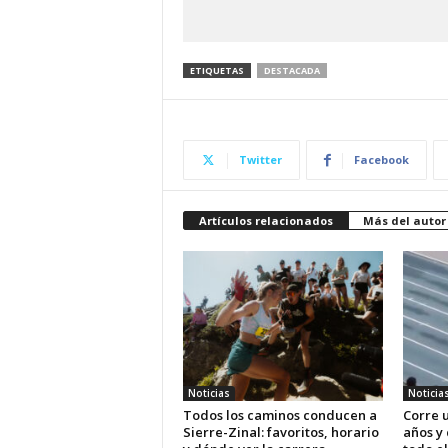
ETIQUETAS
DESTACADA
Twitter
Facebook
Artículos relacionados
Más del autor
Noticias
Noticia
Todos los caminos conducen a
Corre u
Sierre-Zinal: favoritos, horario
años y