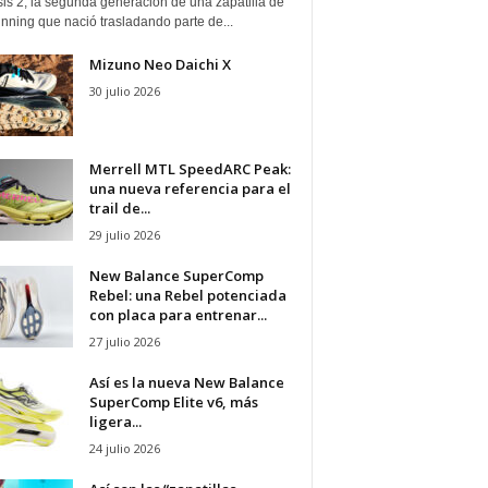
is 2, la segunda generación de una zapatilla de
running que nació trasladando parte de...
Mizuno Neo Daichi X
30 julio 2026
Merrell MTL SpeedARC Peak:
una nueva referencia para el
trail de...
29 julio 2026
New Balance SuperComp
Rebel: una Rebel potenciada
con placa para entrenar...
27 julio 2026
Así es la nueva New Balance
SuperComp Elite v6, más
ligera...
24 julio 2026