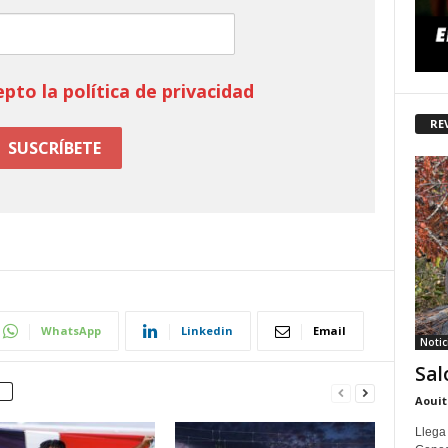
epto la política de privacidad
RE
WhatsApp
Linkedin
Email
Notic
Sal
Aouit
Llega