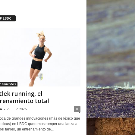
P LBDC
enamientos
tlek running, el
renamiento total
a
-
28 julio 2026
0
oca de grandes innovaciones (más de léxico que
ácticas) en LBDC queremos romper una lanza a
del fartlek, un entrenamiento de...