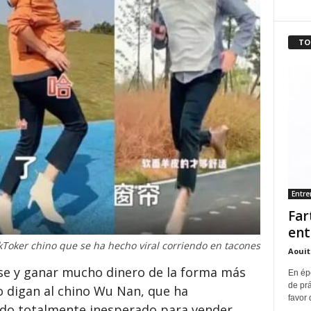
TO
Entr
Far
ent
ikToker chino que se ha hecho viral corriendo en tacones
Aouit
rse y ganar mucho dinero de la forma más
En ép
de pr
lo digan al chino Wu Nan, que ha
favor 
do totalmente inesperado para vender