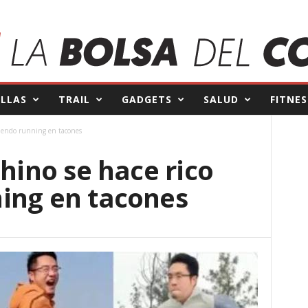
ILLAS
TRAIL
GADGETS
SALUD
FITNES
ciendo running en tacones
chino se hace rico
ing en tacones