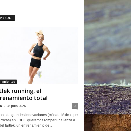
P LBDC
enamientos
tlek running, el
renamiento total
a
-
28 julio 2026
0
oca de grandes innovaciones (más de léxico que
ácticas) en LBDC queremos romper una lanza a
del fartlek, un entrenamiento de...