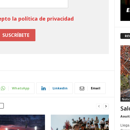
epto la política de privacidad
RE
WhatsApp
Linkedin
Email
Notic
Sal
Aouit
Llega