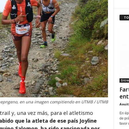
TO
Entr
Far
ent
epngeno, en una imagen compitiendo en UTMB / UTMB
Aouit
rail y, una vez más, para el atletismo
En ép
de pr
ido que la atleta de ese país Joyline
favor 
quipo Salomon, ha sido sancionada por