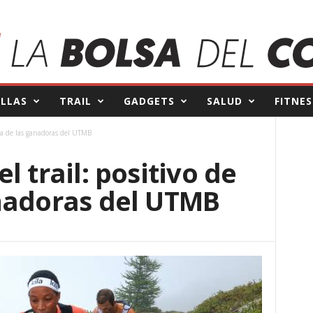
ILLAS
TRAIL
GADGETS
SALUD
FITNES
una de las ganadoras del UTMB
l trail: positivo de
nadoras del UTMB