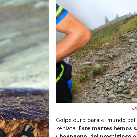
o
r
Ch
Golpe duro para el mundo del t
keniata.
Este martes hemos sab
Chepngeno, del prestigioso e