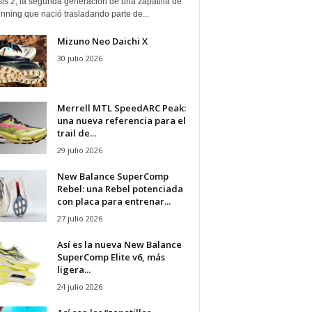
is 2, la segunda generación de una zapatilla de
running que nació trasladando parte de...
Mizuno Neo Daichi X
30 julio 2026
Merrell MTL SpeedARC Peak:
una nueva referencia para el
trail de...
29 julio 2026
New Balance SuperComp
Rebel: una Rebel potenciada
con placa para entrenar...
27 julio 2026
Así es la nueva New Balance
SuperComp Elite v6, más
ligera...
24 julio 2026