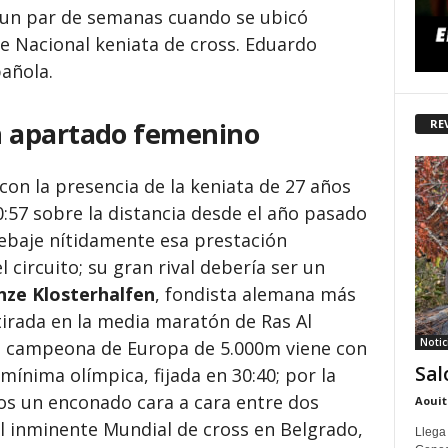
e un par de semanas cuando se ubicó
e Nacional keniata de cross. Eduardo
añola.
 apartado femenino
RE
on la presencia de la keniata de 27 años
0:57 sobre la distancia desde el año pasado
rebaje nítidamente esa prestación
circuito; su gran rival debería ser un
nze Klosterhalfen
, fondista alemana más
etirada en la media maratón de Ras Al
Notic
a campeona de Europa de 5.000m viene con
Sal
mínima olímpica, fijada en 30:40; por la
os un enconado cara a cara entre dos
Aouit
l inminente Mundial de cross en Belgrado,
Llega