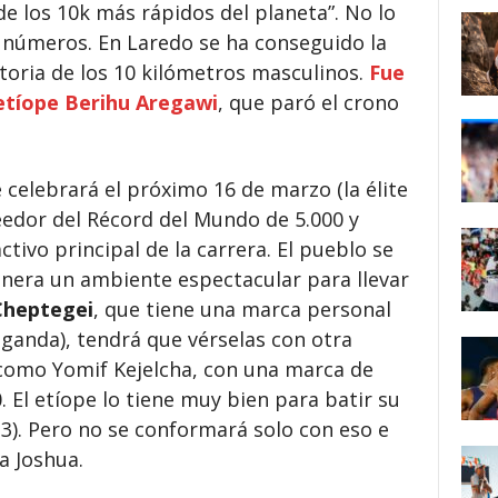
e los 10k más rápidos del planeta”. No lo
s números. En Laredo se ha conseguido la
toria de los 10 kilómetros masculinos.
Fue
etíope Berihu Aregawi
, que paró el crono
 celebrará el próximo 16 de marzo (la élite
seedor del Récord del Mundo de 5.000 y
ctivo principal de la carrera. El pueblo se
genera un ambiente espectacular para llevar
Cheptegei
, que tiene una marca personal
ganda), tendrá que vérselas con otra
to como Yomif Kejelcha, con una marca de
0. El etíope lo tiene muy bien para batir su
13). Pero no se conformará solo con eso e
 a Joshua.