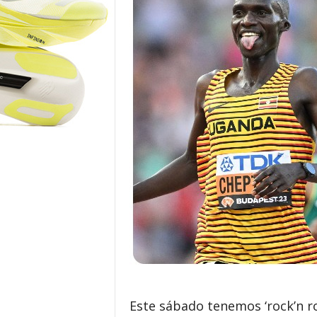
o
r
Este sábado tenemos ‘rock’n rol