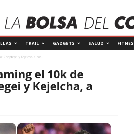
ILLAS
TRAIL
GADGETS
SALUD
FITNES
: Cheptegei y Kejelcha, a por...
aming el 10k de
gei y Kejelcha, a