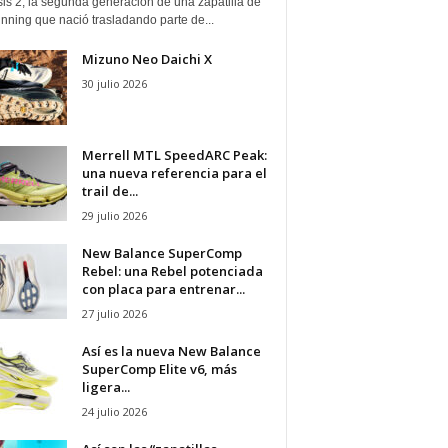
is 2, la segunda generación de una zapatilla de
running que nació trasladando parte de...
Mizuno Neo Daichi X
30 julio 2026
Merrell MTL SpeedARC Peak:
una nueva referencia para el
trail de...
29 julio 2026
New Balance SuperComp
Rebel: una Rebel potenciada
con placa para entrenar...
27 julio 2026
Así es la nueva New Balance
SuperComp Elite v6, más
ligera...
24 julio 2026