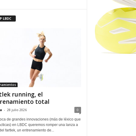
P LBDC
enamientos
tlek running, el
renamiento total
a
-
28 julio 2026
0
oca de grandes innovaciones (más de léxico que
ácticas) en LBDC queremos romper una lanza a
del fartlek, un entrenamiento de...