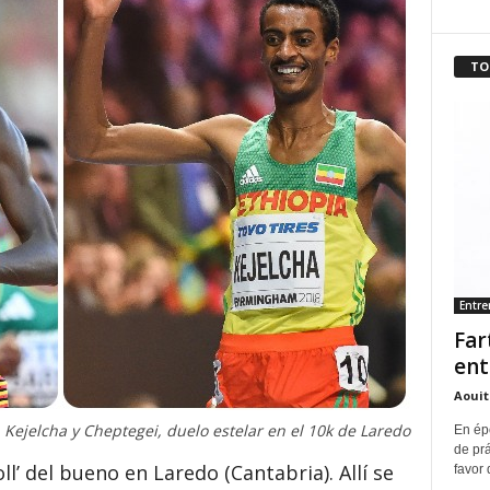
TO
Entr
Far
ent
Aouit
Kejelcha y Cheptegei, duelo estelar en el 10k de Laredo
En ép
de pr
l’ del bueno en Laredo (Cantabria). Allí se
favor 