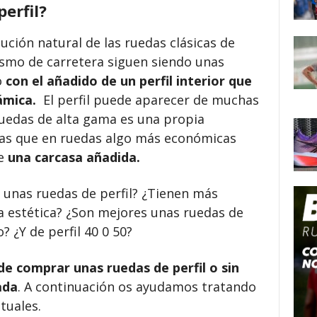
erfil?
lución natural de las ruedas clásicas de
clismo de carretera siguen siendo unas
o
con el añadido de un perfil interior que
ámica.
El perfil puede aparecer de muchas
uedas de alta gama es una propia
ras que en ruedas algo más económicas
te
una carcasa añadida.
 unas ruedas de perfil? ¿Tienen más
a estética? ¿Son mejores unas ruedas de
? ¿Y de perfil 40 0 50?
de comprar unas ruedas de perfil o sin
ada
. A continuación os ayudamos tratando
tuales.