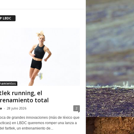
P LBDC
enamientos
tlek running, el
renamiento total
a
-
28 julio 2026
2
oca de grandes innovaciones (más de léxico que
ácticas) en LBDC queremos romper una lanza a
del fartlek, un entrenamiento de...