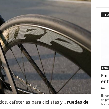
TO
Entr
Far
ent
Aouit
En ép
de pr
dos, cafeterias para ciclistas y…
ruedas de
favor 