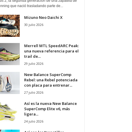
is 2, la segunda generación de una zapatilla de
running que nació trasladando parte de...
Mizuno Neo Daichi X
30 julio 2026
Merrell MTL SpeedARC Peak:
una nueva referencia para el
trail de...
29 julio 2026
New Balance SuperComp
Rebel: una Rebel potenciada
con placa para entrenar...
27 julio 2026
Así es la nueva New Balance
SuperComp Elite v6, más
ligera...
24 julio 2026