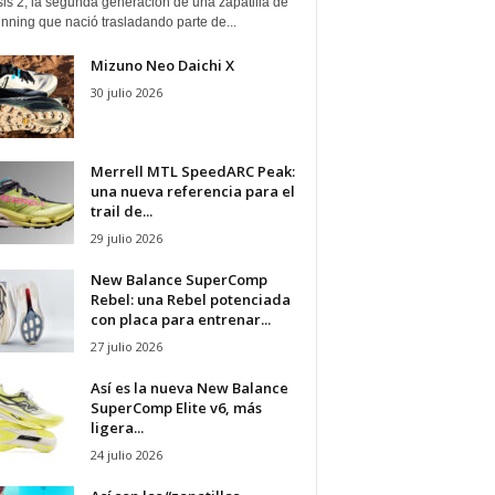
is 2, la segunda generación de una zapatilla de
running que nació trasladando parte de...
Mizuno Neo Daichi X
30 julio 2026
Merrell MTL SpeedARC Peak:
una nueva referencia para el
trail de...
29 julio 2026
New Balance SuperComp
Rebel: una Rebel potenciada
con placa para entrenar...
27 julio 2026
Así es la nueva New Balance
SuperComp Elite v6, más
ligera...
24 julio 2026