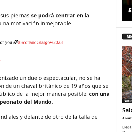
n sus piernas
se podrá centrar en la
una motivación inmejorable.
RE
or you 🌈
#ScotlandGlasgow2023
3
onizado un duelo espectacular, no se ha
n de un chaval británico de 19 años que se
úblico de la mejor manera posible:
con una
mpeonato del Mundo.
Notic
Sal
diales y delante de otro de la talla de
Aouit
Llega