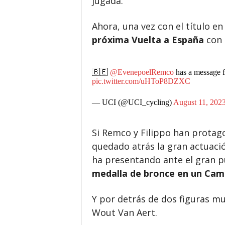
jugada.
Ahora, una vez con el título e
próxima Vuelta a España
con 
🇧🇪
@EvenepoelRemco
has a message f
pic.twitter.com/uHToP8DZXC
— UCI (@UCI_cycling)
August 11, 202
Si Remco y Filippo han protag
quedado atrás la gran actuació
ha presentando ante el gran p
medalla de bronce en un Ca
Y por detrás de dos figuras mun
Wout Van Aert.