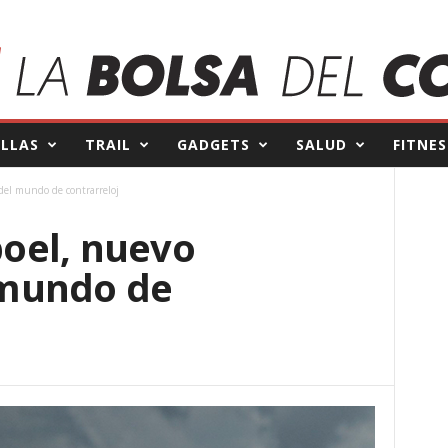
ILLAS
TRAIL
GADGETS
SALUD
FITNES
el mundo de contrarreloj
oel, nuevo
mundo de