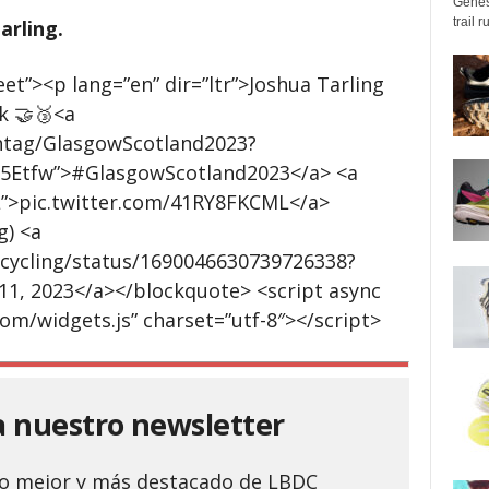
Genes
trail 
arling.
et”><p lang=”en” dir=”ltr”>Joshua Tarling
k 🤝🥉<a
shtag/GlasgowScotland2023?
5Etfw”>#GlasgowScotland2023</a> <a
L”>pic.twitter.com/41RY8FKCML</a>
g) <a
_cycling/status/1690046630739726338?
11, 2023</a></blockquote> <script async
com/widgets.js” charset=”utf-8″></script>
a nuestro newsletter
 lo mejor y más destacado de LBDC