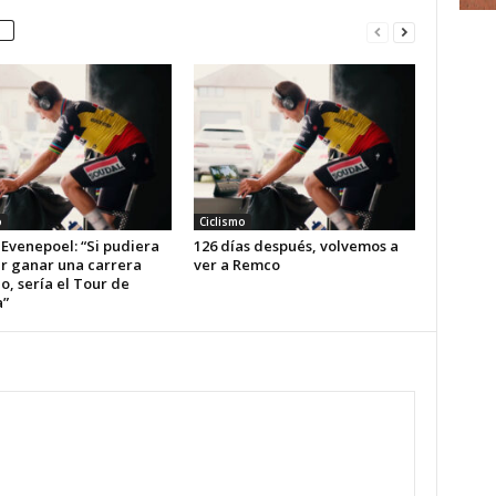
o
Ciclismo
Evenepoel: “Si pudiera
126 días después, volvemos a
r ganar una carrera
ver a Remco
o, sería el Tour de
a”