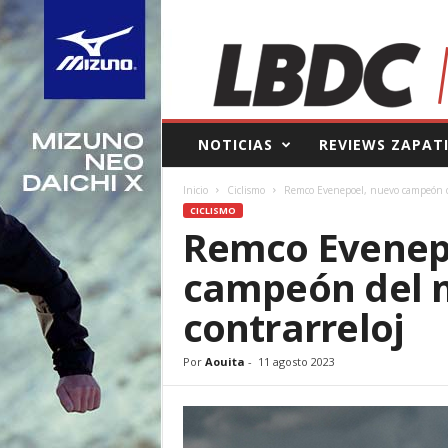
L
NOTICIAS
REVIEWS ZAPAT
a
B
Inicio
Ciclismo
Remco Evenepoel, nuevo campeón d
o
CICLISMO
l
Remco Evenep
s
a
campeón del 
d
e
contrarreloj
l
C
o
Por
Aouita
-
11 agosto 2023
r
r
e
d