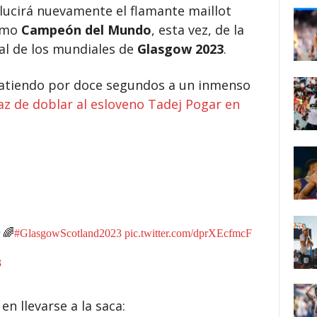
 lucirá nuevamente el flamante maillot
como
Campeón del Mundo
, esta vez, de la
al de los mundiales de
Glasgow 2023
.
 batiendo por doce segundos a un inmenso
az de doblar al esloveno Tadej Pogar en
r 🌈
#GlasgowScotland2023
pic.twitter.com/dprXEcfmcF
3
 en llevarse a la saca: