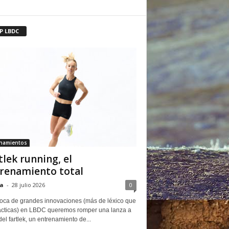
P LBDC
enamientos
tlek running, el
renamiento total
a
-
28 julio 2026
0
oca de grandes innovaciones (más de léxico que
ácticas) en LBDC queremos romper una lanza a
del fartlek, un entrenamiento de...