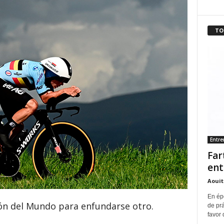
TO
Entr
Far
ent
Aouit
En ép
ón del Mundo para enfundarse otro.
de pr
favor 