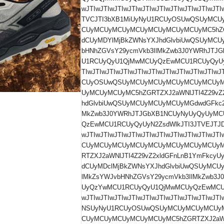
wJTIwJTIwJTIwJTIwJTIwJTIwJTIwJTIwJTIwJT
TVCJTI3bXB1MiUyNyU1RCUyOSUwQSUyM
CUyMCUyMCUyMCUyMCUyMCUyMCUyMC5hZGR
dCUyMDYlMjBkZWNsYXJhdGlvbiUwQSUyMCUy
bHNhZGVsY29ycmVkb3IlMkZwb3J0YWRhJT
U1RCUyQyU1QjMwMCUyQzEwMCU1RCUyQyUyN2Z
TIwJTIwJTIwJTIwJTIwJTIwJTIwJTIwJTIwJTIw
CUyOSUwQSUyMCUyMCUyMCUyMCUyMCUy
UyMCUyMCUyMC5hZGRTZXJ2aWNlJTI4Z29vZ
hdGlvbiUwQSUyMCUyMCUyMCUyMGdwdGFkc2x
MkZwb3J0YWRhJTJGbXB1NCUyNyUyQyUyM
QzEwMCU1RCUyQyUyN2ZsdWlkJTI3JTVEJTJDJT
wJTIwJTIwJTIwJTIwJTIwJTIwJTIwJTIwJTIw
CUyMCUyMCUyMCUyMCUyMCUyMCUyMCUy
RTZXJ2aWNlJTI4Z29vZ2xldGFnLnB1YmFk
dCUyMDclMjBkZWNsYXJhdGlvbiUwQSUyMCU
lMkZsYWJvbHNhZGVsY29ycmVkb3IlMkZwb
UyQzYwMCU1RCUyQyU1QjMwMCUyQzEwMCU1RCU
wJTIwJTIwJTIwJTIwJTIwJTIwJTIwJTIwJTIwJT
NSUyNyU1RCUyOSUwQSUyMCUyMCUyMCU
CUyMCUyMCUyMCUyMCUyMC5hZGRTZXJ2aWN