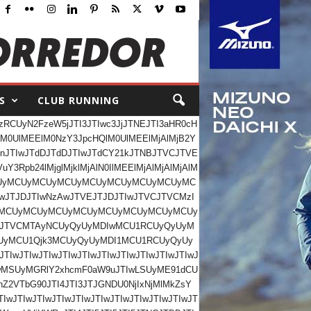
S
CLUB RUNNING
zRCUyN2FzeW5jJTI3JTIwc3JjJTNEJTI3aHR0cH
lM0UlMEElM0NzY3JpcHQlM0UlMEElMjAlMjB2Y
FnJTIwJTdDJTdDJTIwJTdCY21kJTNBJTVCJTVE
Rpb24lMjglMjklMjAlN0IlMEElMjAlMjAlMjAlM
MCUyMCUyMCUyMCUyMCUyMCUyMCUyMCUyMC
TJDJTIwNzAwJTVEJTJDJTIwJTVCJTVCMzI
CUyMCUyMCUyMCUyMCUyMCUyMCUyMCUyMCUy
JTVCMTAyNCUyQyUyMDIwMCU1RCUyQyUyM
yUyMCU1Qjk3MCUyQyUyMDI1MCU1RCUyQyUy
IwJTIwJTIwJTIwJTIwJTIwJTIwJTIwJTIwJTIwJ
TIwMSUyMGRlY2xhcmF0aW9uJTIwLSUyME91dCU
VTbG90JTI4JTI3JTJGNDU0NjIxNjMlMkZsY
wJTIwJTIwJTIwJTIwJTIwJTIwJTIwJTIwJTIwJT