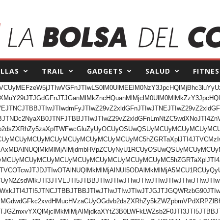
ILLAS
TRAIL
GADGETS
SALUD
FITNES
QVCUyMEFzeW5jJTIwVGFnJTIwLS0lM0UlMEElM0NzY3JpcHQlMjBhc3luYyU
jZXMuY29tJTJGdGFnJTJGanMlMkZncHQuanMlMjclM0UlM0MlMkZzY3JpcHQ
VEJTNCJTBBJTIwJTIwdmFyJTIwZ29vZ2xldGFnJTIwJTNEJTIwZ29vZ2xldG
NDc2NyaXB0JTNFJTBBJTIwJTIwZ29vZ2xldGFnLmNtZC5wdXNoJTI4ZnVuY3
vb2dsZXRhZy5zaXplTWFwcGluZyUyOCUyOSUwQSUyMCUyMCUyMCUy
MCUyMCUyMCUyMCUyMCUyMCUyMCUyMC5hZGRTaXplJTI4JTVCMzIwJ
MlMjAxMDAlNUQlMkMlMjAlMjdmbHVpZCUyNyU1RCUyOSUwQSUyMCUyM
MCUyMCUyMCUyMCUyMCUyMCUyMCUyMCUyMCUyMC5hZGRTaXplJTI4
JTVCOTcwJTJDJTIwOTAlNUQlMkMlMjAlNUI5ODAlMkMlMjA5MCU1RCUyQ
ZsdWlkJTI3JTVEJTI5JTBBJTIwJTIwJTIwJTIwJTIwJTIwJTIwJTIwJTIwJT
J1aWxkJTI4JTI5JTNCJTBBJTBBJTIwJTIwJTIwJTIwJTJGJTJGQWRzbG90J
dwdGFkc2xvdHMucHVzaCUyOGdvb2dsZXRhZy5kZWZpbmVPdXRPZlBhZ2
GZmxvYXQlMjclMkMlMjAlMjdkaXYtZ3B0LWFkLWZsb2F0JTI3JTI5JTBBJTI