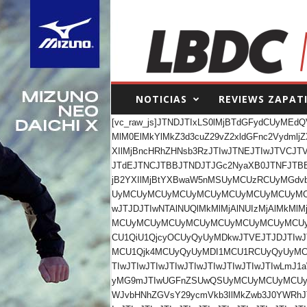
L
a
NOTICIAS
REVIEWS ZAPAT
B
o
l
[vc_raw_js]JTNDJTIxLS0lMjBTdGFydCUyMEd
s
MlM0ElMkYlMkZ3d3cuZ29vZ2xldGFnc2Vydml
a
d
XIlMjBncHRhZHNsb3RzJTIwJTNEJTIwJTVCJT
e
l
JTdEJTNCJTBBJTNDJTJGc2NyaXB0JTNFJTBBJT
C
jB2YXIlMjBtYXBwaW5nMSUyMCUzRCUyMGd
o
r
UyMCUyMCUyMCUyMCUyMCUyMCUyMCUyMCUy
r
wJTJDJTIwNTAlNUQlMkMlMjAlNUIzMjAlMk
e
d
MCUyMCUyMCUyMCUyMCUyMCUyMCUyMCUy
o
r
CU1QiU1QjcyOCUyQyUyMDkwJTVEJTJDJTIw
MCU1Qjk4MCUyQyUyMDI1MCU1RCUyQyUyMCUyN2
TIwJTIwJTIwJTIwJTIwJTIwJTIwJTIwJTIwLm
yMG9mJTIwUGFnZSUwQSUyMCUyMCUyMCUyMG
WJvbHNhZGVsY29ycmVkb3IlMkZwb3J0YWRhJTJ