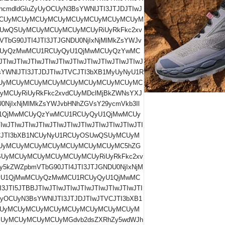
FRhcmdldGluZyUyOCUyN3BsYWNlJTI3JTJDJTIwJ
MCUyMCUyMCUyMCUyMCUyMCUyMCUyMCUyM
iUwQSUyMCUyMCUyMCUyMCUyRiUyRkFkc2xv
bG90JTI4JTI3JTJGNDU0NjIxNjMlMkZsYWJv
MCUyQzMwMCU1RCUyQyU1QjMwMCUyQzYwMC
wJTIwJTIwJTIwJTIwJTIwJTIwJTIwJTIwJTIwJ
3BsYWNlJTI3JTJDJTIwJTVCJTI3bXB1MyUyNyU1R
UyMCUyMCUyMCUyMCUyMCUyMCUyMCUyMC
MCUyRiUyRkFkc2xvdCUyMDclMjBkZWNsYXJ
NjIxNjMlMkZsYWJvbHNhZGVsY29ycmVkb3Il
U1QjMwMCUyQzYwMCU1RCUyQyU1QjMwMCUy
JTIwJTIwJTIwJTIwJTIwJTIwJTIwJTIwJTIwJTI
JTVCJTI3bXB1NCUyNyU1RCUyOSUwQSUyMCUyM
UyMCUyMCUyMCUyMCUyMCUyMCUyMC5hZG
SUyMCUyMCUyMCUyMCUyMCUyRiUyRkFkc2xv
kZWZpbmVTbG90JTI4JTI3JTJGNDU0NjIxNjM
QyU1QjMwMCUyQzMwMCU1RCUyQyU1QjMwMC
TI5JTBBJTIwJTIwJTIwJTIwJTIwJTIwJTIwJTI
ZyUyOCUyN3BsYWNlJTI3JTJDJTIwJTVCJTI3bXB1
CUyMCUyMCUyMCUyMCUyMCUyMCUyMCUyM
SUyMCUyMCUyMCUyMGdvb2dsZXRhZy5wdWJh