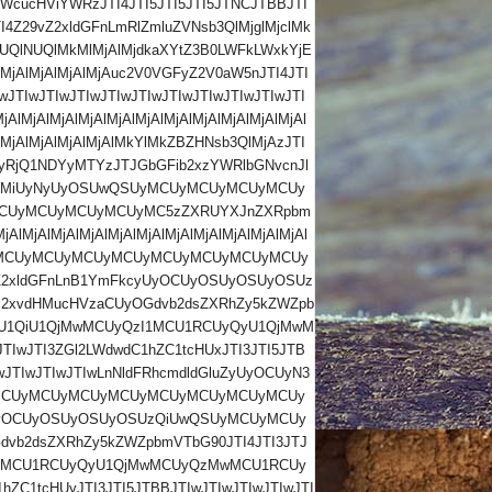
YWcucHViYWRzJTI4JTI5JTI5JTI5JTNCJTBBJTI
Z29vZ2xldGFnLmRlZmluZVNsb3QlMjglMjclMk
UQlNUQlMkMlMjAlMjdkaXYtZ3B0LWFkLWxkYjE
MjAlMjAlMjAlMjAlMjAuc2V0VGFyZ2V0aW5nJTI4JTI
wJTIwJTIwJTIwJTIwJTIwJTIwJTIwJTIwJTIwJTI
MjAlMjAlMjAlMjAlMjAlMjAlMjAlMjAlMjAlMjAl
lMjAlMjAlMjAlMjAlMkYlMkZBZHNsb3QlMjAzJTI
yRjQ1NDYyMTYzJTJGbGFib2xzYWRlbGNvcnJl
bGRiMiUyNyUyOSUwQSUyMCUyMCUyMCUyMCUy
UyMCUyMCUyMCUyMC5zZXRUYXJnZXRpbm
AlMjAlMjAlMjAlMjAlMjAlMjAlMjAlMjAlMjAlMjAl
CUyMCUyMCUyMCUyMCUyMCUyMCUyMCUyMCUy
xldGFnLnB1YmFkcyUyOCUyOSUyOSUyOSUz
2xvdHMucHVzaCUyOGdvb2dsZXRhZy5kZWZpb
CU1QiU1QjMwMCUyQzI1MCU1RCUyQyU1QjMwM
JTI3ZGl2LWdwdC1hZC1tcHUxJTI3JTI5JTB
IwJTIwJTIwJTIwLnNldFRhcmdldGluZyUyOCUyN3
yMCUyMCUyMCUyMCUyMCUyMCUyMCUyMCUy
UyOCUyOSUyOSUyOSUzQiUwQSUyMCUyMCUy
vb2dsZXRhZy5kZWZpbmVTbG90JTI4JTI3JTJ
zI1MCU1RCUyQyU1QjMwMCUyQzMwMCU1RCUy
1tcHUyJTI3JTI5JTBBJTIwJTIwJTIwJTIwJTI