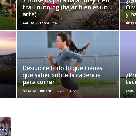
7 consejos para bajar mejor en
¿Qu
trail running (bajar bien es un
Olv
arte)
y h
Aouita
-
12 abril 2025
Ángel
Descubre todo lo que tienes
que saber sobre la cadencia
¿Pr
para correr
téc
Natalia Romero
-
17 abril 2022
LBDC