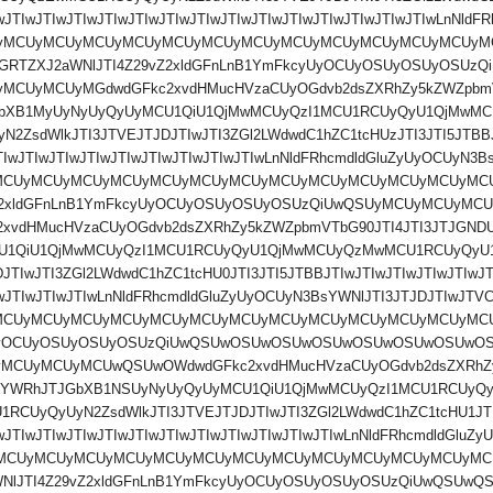
IwJTIwJTIwJTIwJTIwJTIwJTIwJTIwJTIwJTIwJTIwJTIwJTIwJTIwJTIwLnNld
CUyMCUyMCUyMCUyMCUyMCUyMCUyMCUyMCUyMCUyMCUyMCUyMCUy
TZXJ2aWNlJTI4Z29vZ2xldGFnLnB1YmFkcyUyOCUyOSUyOSUyOSUzQ
MCUyMCUyMGdwdGFkc2xvdHMucHVzaCUyOGdvb2dsZXRhZy5kZWZpbmVT
JGbXB1MyUyNyUyQyUyMCU1QiU1QjMwMCUyQzI1MCU1RCUyQyU1QjMw
sdWlkJTI3JTVEJTJDJTIwJTI3ZGl2LWdwdC1hZC1tcHUzJTI3JTI5JTBBJTI
JTIwJTIwJTIwJTIwJTIwJTIwJTIwJTIwJTIwLnNldFRhcmdldGluZyUyOCUyN
MCUyMCUyMCUyMCUyMCUyMCUyMCUyMCUyMCUyMCUyMCUyMCUyMC
2xldGFnLnB1YmFkcyUyOCUyOSUyOSUyOSUzQiUwQSUyMCUyMCUyMCUy
vdHMucHVzaCUyOGdvb2dsZXRhZy5kZWZpbmVTbG90JTI4JTI3JTJGNDU0
CU1QiU1QjMwMCUyQzI1MCU1RCUyQyU1QjMwMCUyQzMwMCU1RCUyQy
IwJTI3ZGl2LWdwdC1hZC1tcHU0JTI3JTI5JTBBJTIwJTIwJTIwJTIwJTIwJTIw
JTIwJTIwJTIwJTIwLnNldFRhcmdldGluZyUyOCUyN3BsYWNlJTI3JTJDJTIw
MCUyMCUyMCUyMCUyMCUyMCUyMCUyMCUyMCUyMCUyMCUyMCUyMC
cyUyOCUyOSUyOSUyOSUzQiUwQSUwOSUwOSUwOSUwOSUwOSUwOSUwO
yMCUyMCUyMCUwQSUwOWdwdGFkc2xvdHMucHVzaCUyOGdvb2dsZXRhZy5
3J0YWRhJTJGbXB1NSUyNyUyQyUyMCU1QiU1QjMwMCUyQzI1MCU1RCUy
yQyUyN2ZsdWlkJTI3JTVEJTJDJTIwJTI3ZGl2LWdwdC1hZC1tcHU1JTI3J
IwJTIwJTIwJTIwJTIwJTIwJTIwJTIwJTIwJTIwJTIwJTIwLnNldFRhcmdldGlu
yMCUyMCUyMCUyMCUyMCUyMCUyMCUyMCUyMCUyMCUyMCUyMCUyM
lJTI4Z29vZ2xldGFnLnB1YmFkcyUyOCUyOSUyOSUyOSUzQiUwQSUwQ