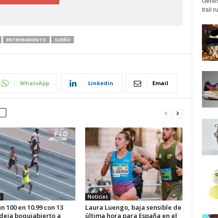
Genes
trail 
ENTRENAMIENTO
SUEÑO
WhatsApp
Linkedin
Email
s
Noticias
n 100 en 10.99 con 13
Laura Luengo, baja sensible de
 deja boquiabierto a
última hora para España en el