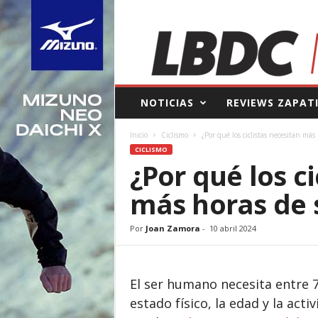
L
NOTICIAS
REVIEWS ZAPAT
a
B
Inicio
Ciclismo
¿Por qué los ciclistas necesitan más
o
CICLISMO
l
¿Por qué los c
s
a
más horas de
d
e
l
Por
Joan Zamora
-
10 abril 2024
C
o
r
El ser humano necesita entre 
r
e
estado físico, la edad y la acti
d