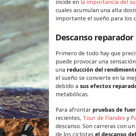
incide en
la importancia del s
o
cuales acumulan una alta dosis 
r
importante el sueño para los ci
Descanso reparador
Primero de todo hay que preci
puede provocar una sensación 
una
reducción del rendimient
el sueño se convierte en la me
debido a
sus efectos reparad
metabólicas.
Para afrontar
pruebas de fuerz
recientes,
Tour de Flandes
y
P
descanso. Son carreras con un 
de los ciclistas
el descanso de