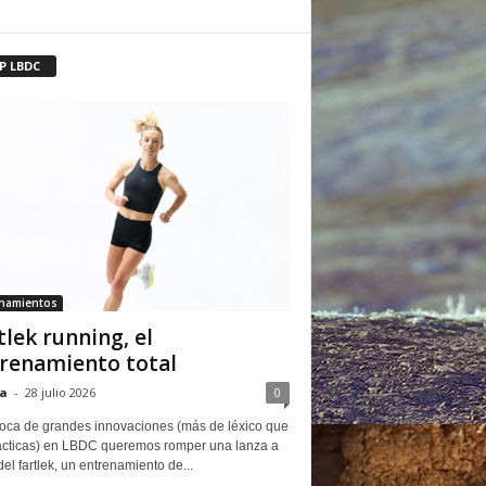
P LBDC
enamientos
tlek running, el
renamiento total
a
-
28 julio 2026
0
oca de grandes innovaciones (más de léxico que
ácticas) en LBDC queremos romper una lanza a
del fartlek, un entrenamiento de...