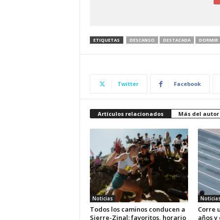
ETIQUETAS
DESCANSO
DESTACADA
DORMIR
Twitter
Facebook
Artículos relacionados
Más del autor
Noticias
Noticia
Todos los caminos conducen a
Corre u
Sierre-Zinal: favoritos, horario
años y