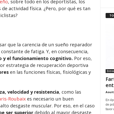
ueño
, sobre todo en los deportistas, los
de actividad física. ¿Pero, por qué es tan
clistas?
TO
sar que la carencia de un sueño reparador
constante de fatiga. Y, en consecuencia,
o y el funcionamiento cognitivo.
Por eso,
jor estrategia de recuperación deportiva
ores
en las funciones físicas, fisiológicas y
Entr
Far
ent
a, velocidad y resistencia
, como las
Aouit
aris-Roubaix
es necesario un buen
En ép
alto desgaste muscular. Por eso, en el caso
de pr
favor 
be ser superior
debido al mayor desgaste