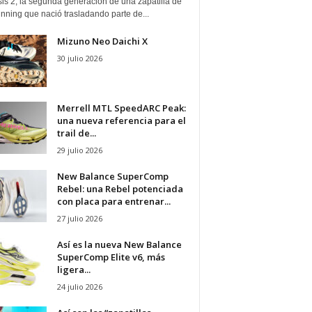
is 2, la segunda generación de una zapatilla de
running que nació trasladando parte de...
Mizuno Neo Daichi X
30 julio 2026
Merrell MTL SpeedARC Peak:
una nueva referencia para el
trail de...
29 julio 2026
New Balance SuperComp
Rebel: una Rebel potenciada
con placa para entrenar...
27 julio 2026
Así es la nueva New Balance
SuperComp Elite v6, más
ligera...
24 julio 2026