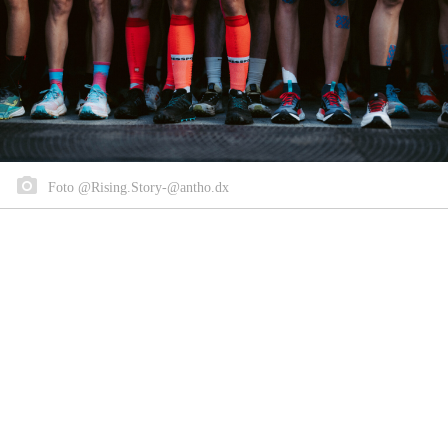
Foto @Rising.Story-@antho.dx