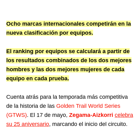
Ocho marcas internacionales competirán en la
nueva clasificación por equipos.
El ranking por equipos se calculará a partir de
los resultados combinados de los dos mejores
hombres y las dos mejores mujeres de cada
equipo en cada prueba.
Cuenta atrás para la temporada más competitiva
de la historia de las
Golden Trail World Series
(GTWS)
. El 17 de mayo,
Zegama-Aizkorri
celebra
su 25 aniversario
, marcando el inicio del circuito.