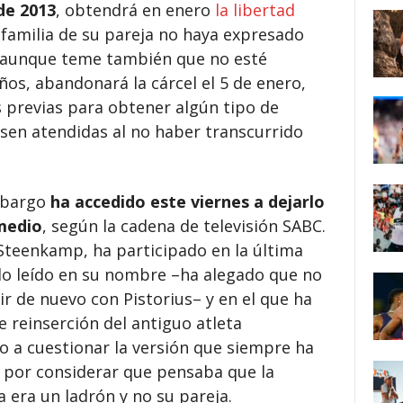
de 2013
, obtendrá en enero
la libertad
 familia de su pareja no haya expresado
, aunque teme también que no esté
años, abandonará la cárcel el 5 de enero,
 previas para obtener algún tipo de
esen atendidas al no haber transcurrido
mbargo
ha accedido este viernes a dejarlo
medio
, según la cadena de televisión SABC.
 Steenkamp, ha participado en la última
do leído en su nombre –ha alegado que no
ir de nuevo con Pistorius– y en el que ha
 reinserción del antiguo atleta
o a cuestionar la versión que siempre ha
 por considerar que pensaba que la
a era un ladrón y no su pareja.