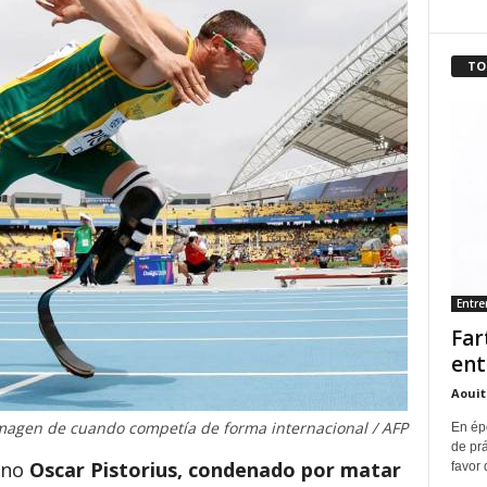
TO
Entr
Far
ent
Aouit
imagen de cuando competía de forma internacional / AFP
En ép
de pr
ano
Oscar Pistorius, condenado por matar
favor 