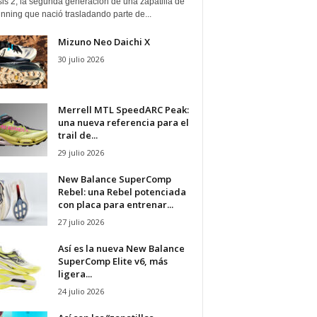
is 2, la segunda generación de una zapatilla de
running que nació trasladando parte de...
Mizuno Neo Daichi X
30 julio 2026
Merrell MTL SpeedARC Peak:
una nueva referencia para el
trail de...
29 julio 2026
New Balance SuperComp
Rebel: una Rebel potenciada
con placa para entrenar...
27 julio 2026
Así es la nueva New Balance
SuperComp Elite v6, más
ligera...
24 julio 2026