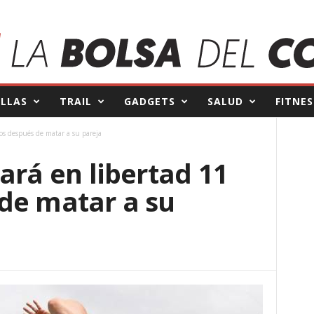
ILLAS
TRAIL
GADGETS
SALUD
FITNES
os después de matar a su pareja
ará en libertad 11
de matar a su