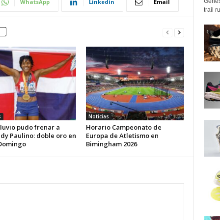
Genes
WhatsApp
Linkedin
Email
trail 
s
Noticias
iluvio pudo frenar a
Horario Campeonato de
dy Paulino: doble oro en
Europa de Atletismo en
Domingo
Bimingham 2026