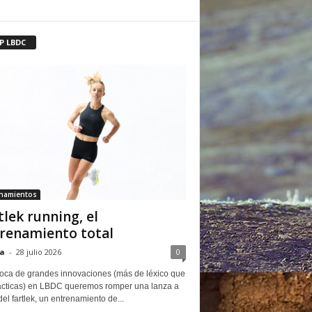
P LBDC
enamientos
tlek running, el
renamiento total
a
-
28 julio 2026
0
oca de grandes innovaciones (más de léxico que
ácticas) en LBDC queremos romper una lanza a
del fartlek, un entrenamiento de...