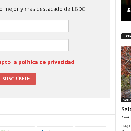
 lo mejor y más destacado de LBDC
RE
epto la política de privacidad
Notic
Sal
Aouit
Llega