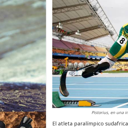
o
r
Pistorius, en una 
El atleta paralímpico sudafric