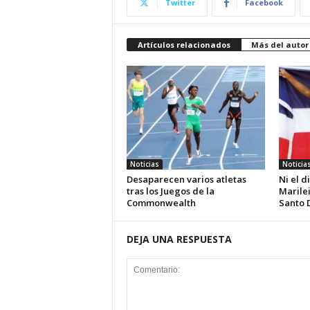
Twitter
Facebook
Artículos relacionados
Más del autor
Noticias
Noticia
Desaparecen varios atletas
Ni el d
tras los Juegos de la
Marilei
Commonwealth
Santo 
DEJA UNA RESPUESTA