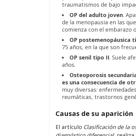
traumatismos de bajo impa
OP del adulto joven
.
Apa
de la menopausia en las que
comienza con el embarazo 
OP postemenopáusica ti
75 años, en la que son frecu
OP senil tipo II
. Suele a
años.
Osteopor
o
sis secundari
es una consecuencia de ot
muy diversas: enfermedades 
reumáticas, trastornos gen
Causas de su aparición
El artículo
Clasificación de la o
diagnóstico diferencial
,
realiza