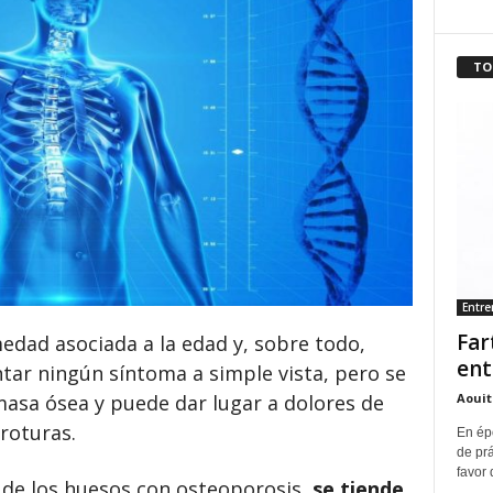
TO
Entr
Far
edad asociada a la edad y, sobre todo,
ent
ar ningún síntoma a simple vista, pero se
Aouit
masa ósea y puede dar lugar a dolores de
 roturas.
En ép
de pr
favor 
d de los huesos con osteoporosis,
se tiende