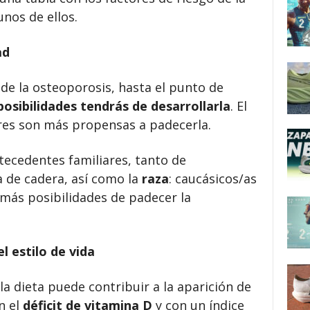
nos de ellos.
ad
 de la osteoporosis, hasta el punto de
osibilidades tendrás de desarrollarla
. El
res son más propensas a padecerla.
tecedentes familiares, tanto de
 de cadera, así como la
raza
: caucásicos/as
n más posibilidades de padecer la
l estilo de vida
la dieta puede contribuir a la aparición de
n el
déficit de vitamina D
y con un índice