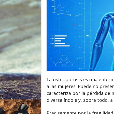
o
r
La osteoporosis es una enferm
a
las
mujeres. Puede no present
caracteriza por la pérdida de 
diversa índole y, sobre todo, a
Precisamente por la fragilida