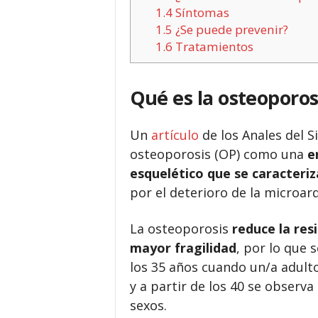
1.4
Síntomas
1.5
¿Se puede prevenir?
1.6
Tratamientos
Qué es la osteoporos
U
n
artículo
de los Anales del S
osteoporosis
(OP)
como una
e
esquelético que se caracteriz
por el deterioro de la microar
La osteoporosis
reduce la res
mayor fragilidad
, por lo que 
los 35 años cuando un/a adult
y a partir de los 40 se observ
sexos.