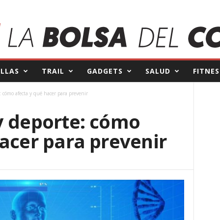
ILLAS
TRAIL
GADGETS
SALUD
FITNES
: cómo afecta y qué hacer para prevenir
y deporte: cómo
hacer para prevenir