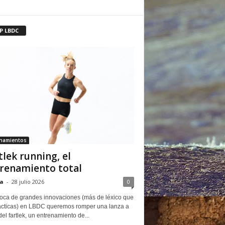
P LBDC
enamientos
tlek running, el
renamiento total
a
-
28 julio 2026
0
oca de grandes innovaciones (más de léxico que
ácticas) en LBDC queremos romper una lanza a
del fartlek, un entrenamiento de...