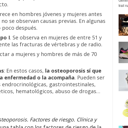
Genes
cto.
trail 
rece en hombres jóvenes y mujeres antes
 no se observan causas previas. En algunas
o poco después.
po I
. Se observa en mujeres de entre 51 y
ente las fracturas de vértebras y de radio.
fectar a mujeres y hombres de más de 70
as
:
En estos casos,
la osteoporosis sí que
ra enfermedad o la acompaña
.
Pueden ser
endrocrinológicas, gastrointestinales,
éticos, hematológicos, abuso de drogas…
steoporosis. Factores de riesgo. Clínica y
 una tabla con los factores de riesgo de la