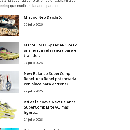
is 2, la segunda generación de una zapatilla de
running que nació trasladando parte de...
Mizuno Neo Daichi X
30 julio 2026
Merrell MTL SpeedARC Peak:
una nueva referencia para el
trail de...
29 julio 2026
New Balance SuperComp
Rebel: una Rebel potenciada
con placa para entrenar...
27 julio 2026
Así es la nueva New Balance
SuperComp Elite v6, más
ligera...
24 julio 2026