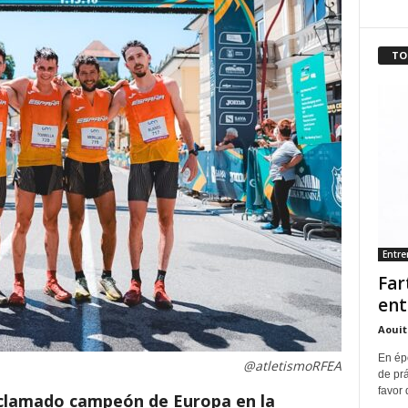
TO
Entr
Far
ent
Aouit
En ép
@atletismoRFEA
de pr
favor 
oclamado campeón de Europa en la