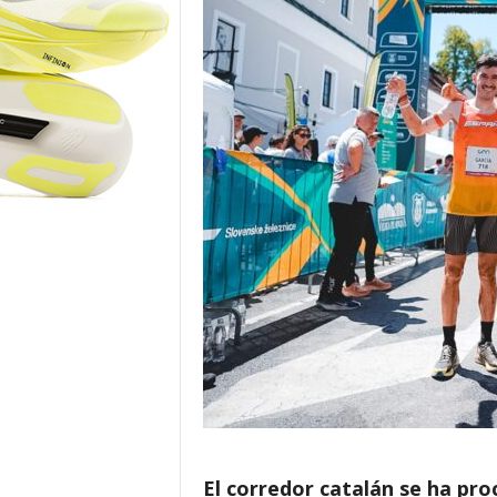
o
r
El corredor catalán se ha pr