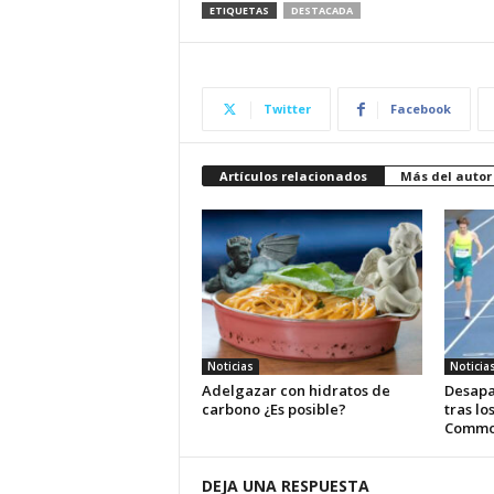
ETIQUETAS
DESTACADA
Twitter
Facebook
Artículos relacionados
Más del autor
Noticias
Noticia
Adelgazar con hidratos de
Desapa
carbono ¿Es posible?
tras lo
Commo
DEJA UNA RESPUESTA