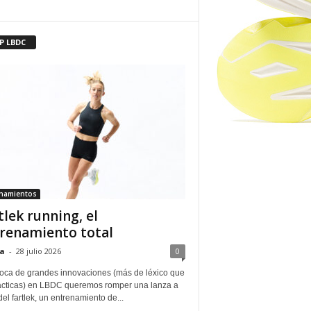
P LBDC
enamientos
tlek running, el
renamiento total
a
-
28 julio 2026
0
oca de grandes innovaciones (más de léxico que
ácticas) en LBDC queremos romper una lanza a
del fartlek, un entrenamiento de...