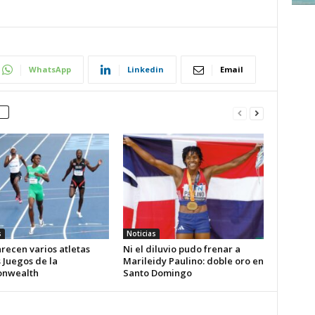
WhatsApp
Linkedin
Email
s
Noticias
recen varios atletas
Ni el diluvio pudo frenar a
s Juegos de la
Marileidy Paulino: doble oro en
nwealth
Santo Domingo