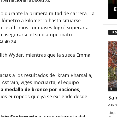
nternacional absoluto.
io durante la primera mitad de carrera, La
ilómetro a kilómetro hasta situarse
En los últimos compases logró superar a
RE
ara asegurarse el subcampeonato
4h40:24.
Judith Wyder, mientras que la sueca Emma
acias a los resultados de Ikram Rharsalla,
 Astrain, vigesimocuarta, el equipo
a medalla de bronce por naciones,
Notic
ios europeos que ya se extiende desde
Sal
Aouit
Llega
lain Santamaría
al gran referente del