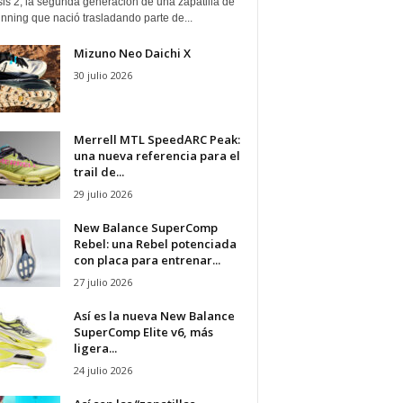
is 2, la segunda generación de una zapatilla de
running que nació trasladando parte de...
Mizuno Neo Daichi X
30 julio 2026
Merrell MTL SpeedARC Peak:
una nueva referencia para el
trail de...
29 julio 2026
New Balance SuperComp
Rebel: una Rebel potenciada
con placa para entrenar...
27 julio 2026
Así es la nueva New Balance
SuperComp Elite v6, más
ligera...
24 julio 2026