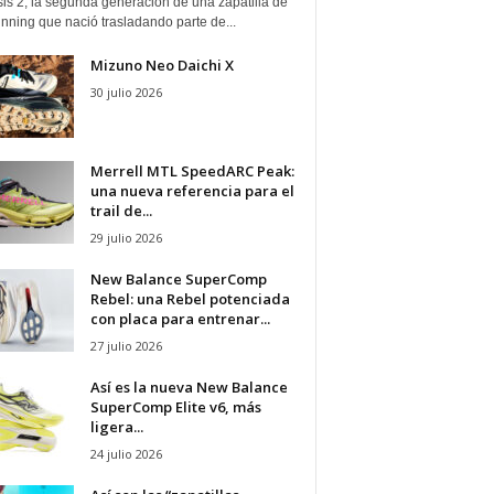
is 2, la segunda generación de una zapatilla de
running que nació trasladando parte de...
Mizuno Neo Daichi X
30 julio 2026
Merrell MTL SpeedARC Peak:
una nueva referencia para el
trail de...
29 julio 2026
New Balance SuperComp
Rebel: una Rebel potenciada
con placa para entrenar...
27 julio 2026
Así es la nueva New Balance
SuperComp Elite v6, más
ligera...
24 julio 2026