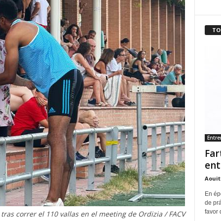
TO
Entr
Far
ent
Aouit
En ép
de pr
favor 
 tras correr el 110 vallas en el meeting de Ordizia / FACV