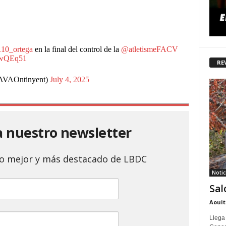
10_ortega
en la final del control de la
@atletismeFACV
SywQEq51
RE
AVAOntinyent)
July 4, 2025
a nuestro newsletter
 lo mejor y más destacado de LBDC
Notic
Sal
Aouit
Llega