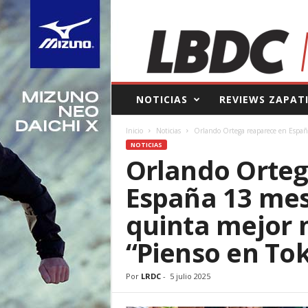
L
NOTICIAS
REVIEWS ZAPAT
a
B
Inicio
Noticias
Orlando Ortega reaparece en España
o
NOTICIAS
l
Orlando Orteg
s
a
España 13 mes
d
e
quinta mejor 
l
C
“Pienso en Tok
o
r
r
Por
LRDC
-
5 julio 2025
e
d