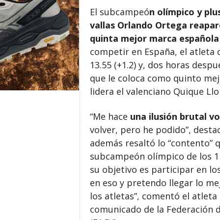
El subcampeó
n olímpico y pl
vallas Orlando Ortega reapare
quinta mejor marca española d
competir en España, el atleta 
13.55 (+1.2) y, dos horas despué
que le coloca como quinto mejo
lidera el valenciano Quique Llo
“Me hace
una ilusión brutal v
volver, pero he podido”, desta
además resaltó lo “contento” qu
subcampeón olímpico de los 11
su objetivo es participar en 
en eso y pretendo llegar lo me
los atletas”, comentó el atlet
comunicado de la Federación d