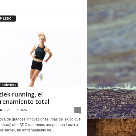
P LBDC
enamientos
tlek running, el
renamiento total
a
-
28 julio 2026
0
oca de grandes innovaciones (más de léxico que
ácticas) en LBDC queremos romper una lanza a
del fartlek, un entrenamiento de...