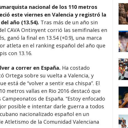
usmarquista nacional de los 110 metros
ció este viernes en Valencia y registró la
el año (13.54).
Tras más de un año sin
del CAVA Ontinyent corrió las semifinales en
s, ganó la final en 13.54 (+0.9), una marca
r atleta en el ranking español del año que
pis con 13.16.
olver a correr en España.
Ha costado
có Ortega sobre su vuelta a Valencia, y
e está de “volver a sentir esa chispa”. El
0 metros vallas en Rio 2016 destacó que
los Campeonatos de España. “Estoy enfocado
jor posible e intentar darle guerra a todos
a cubano nacionalizado español en un
e Atletismo de la Comunidad Valenciana