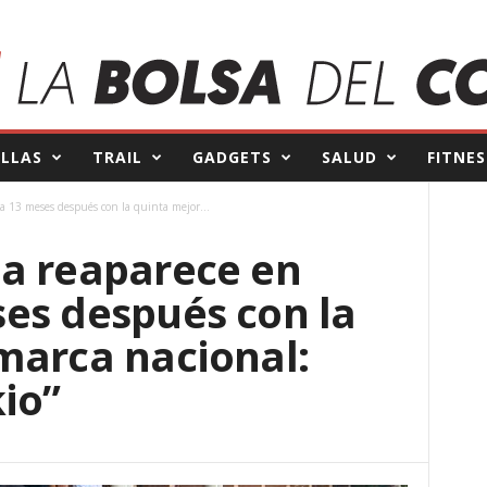
ILLAS
TRAIL
GADGETS
SALUD
FITNES
 13 meses después con la quinta mejor...
a reaparece en
es después con la
marca nacional:
io”