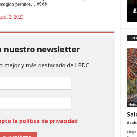
a recogido premios….😔😔
pril 2, 2023
RE
a nuestro newsletter
 lo mejor y más destacado de LBDC
Notic
Sal
epto la política de privacidad
Aouit
Llega