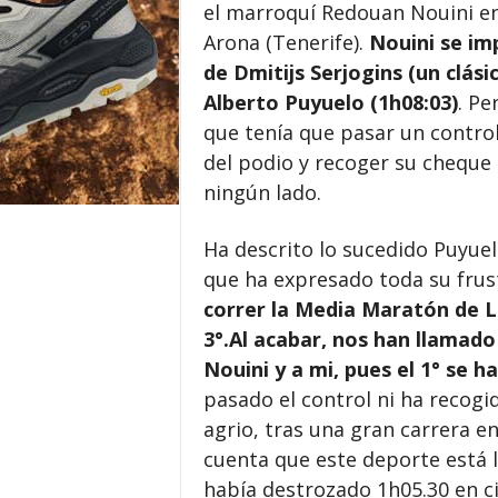
el marroquí Redouan Nouini en
Arona (Tenerife).
Nouini se im
de Dmitijs Serjogins (un clási
Alberto Puyuelo (1h08:03)
. Pe
que tenía que pasar un control
del podio y recoger su cheque
ningún lado.
Ha descrito lo sucedido Puyue
que ha expresado toda su frust
correr la Media Maratón de L
3°.Al acabar, nos han llamado
Nouini y a mi, pues el 1° se 
pasado el control ni ha recog
agrio, tras una gran carrera e
cuenta que este deporte está 
había destrozado 1h05.30 en ci