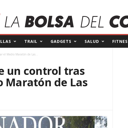
ILLAS
TRAIL
GADGETS
SALUD
FITNES
r el Medio Maratón de Las...
 un control tras
o Maratón de Las