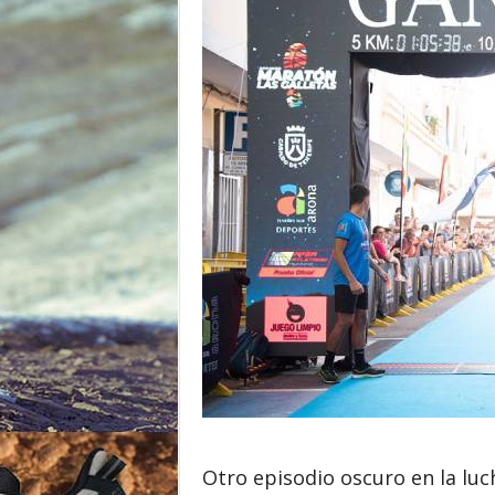
o
r
Otro episodio oscuro en la luc