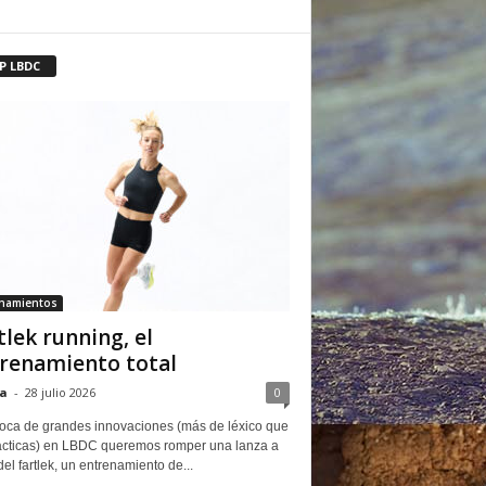
P LBDC
enamientos
tlek running, el
renamiento total
a
-
28 julio 2026
0
oca de grandes innovaciones (más de léxico que
ácticas) en LBDC queremos romper una lanza a
del fartlek, un entrenamiento de...