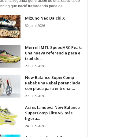
is 2, la segunda generación de una zapatilla de
running que nació trasladando parte de...
Mizuno Neo Daichi X
30 julio 2026
Merrell MTL SpeedARC Peak:
una nueva referencia para el
trail de...
29 julio 2026
New Balance SuperComp
Rebel: una Rebel potenciada
con placa para entrenar...
27 julio 2026
Así es la nueva New Balance
SuperComp Elite v6, más
ligera...
24 julio 2026