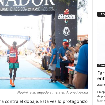
TO
Entr
Far
ent
Aouit
Nouini, a su llegada a meta en Arona / Arona
En ép
de pr
ha contra el dopaje. Esta vez lo protagonizó
favor 