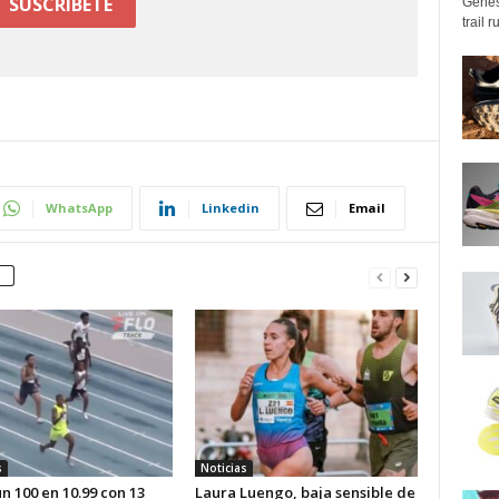
Genes
trail 
WhatsApp
Linkedin
Email
s
Noticias
n 100 en 10.99 con 13
Laura Luengo, baja sensible de