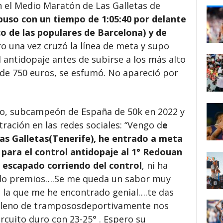
 el Medio Maratón de Las Galletas de
puso con un tiempo de 1:05:40 por delante
co de las populares de Barcelona) y de
ro una vez cruzó la línea de meta y supo
 antidopaje antes de subirse a los más alto
 de 750 euros, se esfumó. No apareció por
lo, subcampeón de España de 50k en 2022 y
ración en las redes sociales: “Vengo d
e
as Galletas(Tenerife), he entrado a meta
 para el control antidopaje al 1° Redouan
ha escapado corriendo del control
, ni ha
ido premios….
Se me queda un sabor muy
n la que me he encontrado genial….te das
lleno de tramposos
deportivamente nos
rcuito duro con 23-25° . Espero su