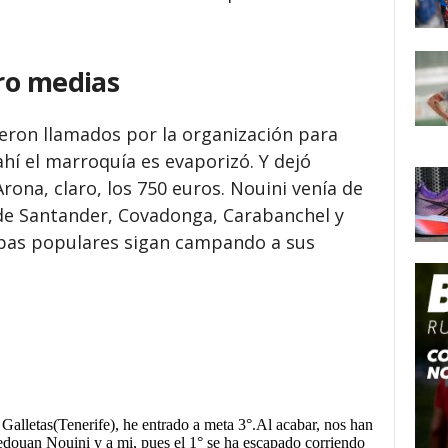
ro medias
ron llamados por la organización para
ahí el marroquía es evaporizó. Y dejó
rona, claro, los 750 euros. Nouini venía de
 de Santander, Covadonga, Carabanchel y
ebas populares sigan campando a sus
alletas(Tenerife), he entrado a meta 3°.Al acabar, nos han
Redouan Nouini y a mi, pues el 1° se ha escapado corriendo