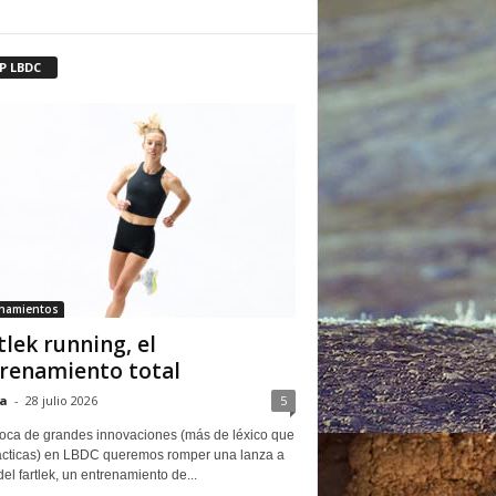
P LBDC
enamientos
tlek running, el
renamiento total
a
-
28 julio 2026
5
oca de grandes innovaciones (más de léxico que
ácticas) en LBDC queremos romper una lanza a
del fartlek, un entrenamiento de...