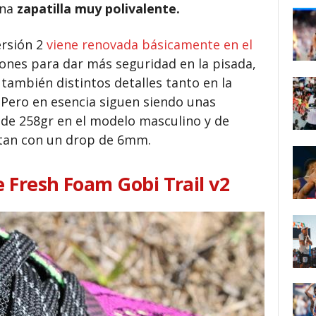
una
zapatilla muy polivalente.
ersión 2
viene renovada básicamente en el
ones para dar más seguridad en la pisada,
 también distintos detalles tanto en la
 Pero en esencia siguen siendo unas
o de 258gr en el modelo masculino y de
ntan con un drop de 6mm.
 Fresh Foam Gobi Trail v2