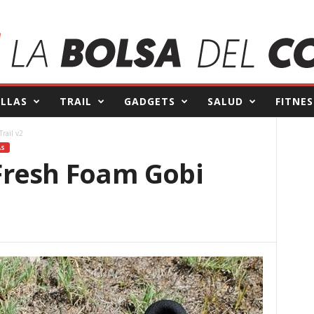
ILLAS
TRAIL
GADGETS
SALUD
FITNES
rail v2
AS
Fresh Foam Gobi