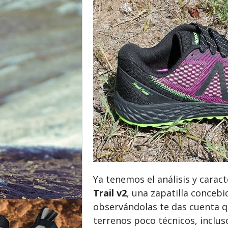
o
r
Ya tenemos el análisis y caract
Trail v2
, una zapatilla conceb
observándolas te das cuenta q
terrenos poco técnicos, incluso