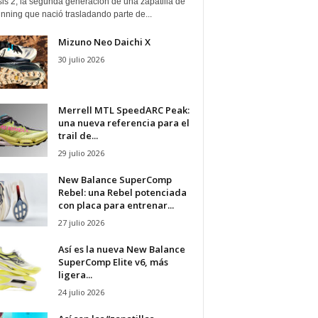
is 2, la segunda generación de una zapatilla de
running que nació trasladando parte de...
Mizuno Neo Daichi X
30 julio 2026
Merrell MTL SpeedARC Peak:
una nueva referencia para el
trail de...
29 julio 2026
New Balance SuperComp
Rebel: una Rebel potenciada
con placa para entrenar...
27 julio 2026
Así es la nueva New Balance
SuperComp Elite v6, más
ligera...
24 julio 2026