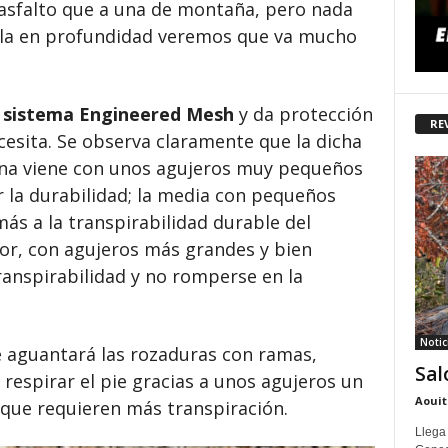
 asfalto que a una de montaña, pero nada
ndola en profundidad veremos que va mucho
l sistema Engineered Mesh
y da protección
RE
esita. Se observa claramente que la dicha
erna viene con unos agujeros muy pequeños
 la durabilidad; la media con pequeños
s a la transpirabilidad durable del
rior, con agujeros más grandes y bien
ranspirabilidad y no romperse en la
Notic
e aguantará las rozaduras con ramas,
Sal
a respirar el pie gracias a unos agujeros un
Aouit
que requieren más transpiración.
Llega