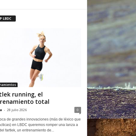
P LBDC
enamientos
tlek running, el
renamiento total
a
-
28 julio 2026
0
oca de grandes innovaciones (más de léxico que
ácticas) en LBDC queremos romper una lanza a
del fartlek, un entrenamiento de...