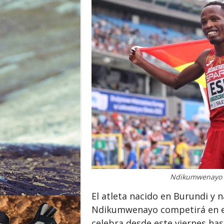
o
r
Ndikumwenayo de
El atleta nacido en Burundi y 
Ndikumwenayo competirá en e
celebra desde este viernes hast