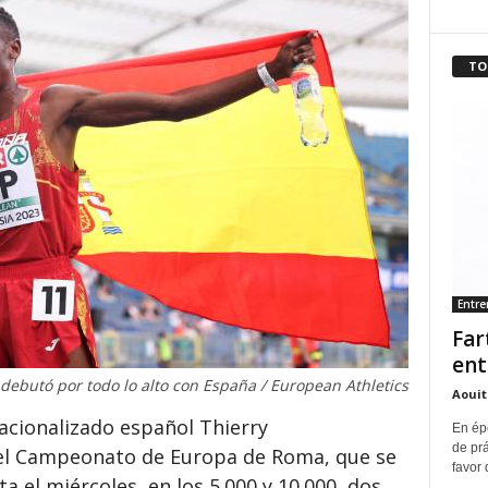
TO
Entr
Far
ent
butó por todo lo alto con España / European Athletics
Aouit
nacionalizado español Thierry
En ép
de pr
l Campeonato de Europa de Roma, que se
favor 
a el miércoles, en los 5.000 y 10.000, dos