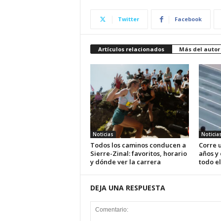
Twitter
Facebook
Artículos relacionados
Más del autor
Noticias
Noticia
Todos los caminos conducen a
Corre u
Sierre-Zinal: favoritos, horario
años y
y dónde ver la carrera
todo el
DEJA UNA RESPUESTA