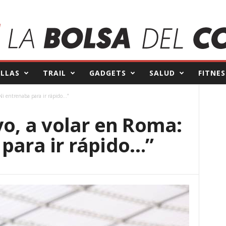
ILLAS
TRAIL
GADGETS
SALUD
FITNES
i entrenaba para ir rápido…”
, a volar en Roma:
 para ir rápido…”