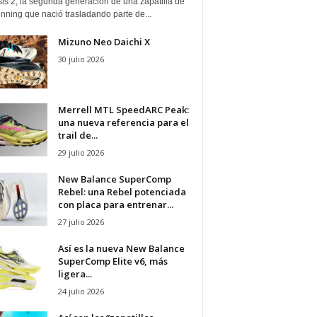
is 2, la segunda generación de una zapatilla de
running que nació trasladando parte de...
Mizuno Neo Daichi X
30 julio 2026
Merrell MTL SpeedARC Peak:
una nueva referencia para el
trail de...
29 julio 2026
New Balance SuperComp
Rebel: una Rebel potenciada
con placa para entrenar...
27 julio 2026
Así es la nueva New Balance
SuperComp Elite v6, más
ligera...
24 julio 2026