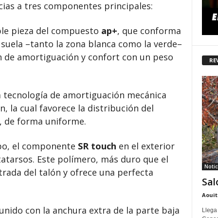
cias a tres componentes principales:
able pieza del compuesto
ap+
, que conforma
 suela –tanto la zona blanca como la verde–
n de amortiguación y confort con un peso
RE
 la tecnología de amortiguación mecánica
n, la cual favorece la distribución del
, de forma uniforme.
ipo, el componente
SR touch
en el exterior
tatarsos. Este polímero, más duro que el
Notic
trada del talón y ofrece una perfecta
Sal
Aouit
 unido con la anchura extra de la parte baja
Llega