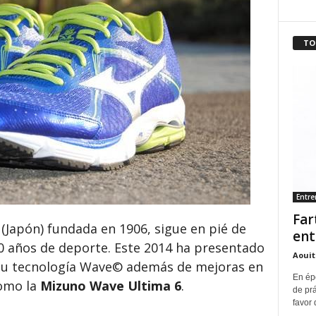
TO
Entr
Far
(Japón) fundada en 1906, sigue en pié de
ent
 años de deporte. Este 2014 ha presentado
Aouit
 su tecnología Wave© además de mejoras en
En ép
como la
Mizuno Wave Ultima 6
.
de pr
favor 