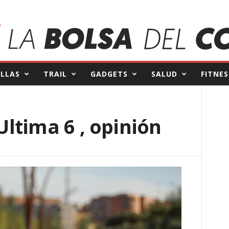
ILLAS
TRAIL
GADGETS
SALUD
FITNES
ltima 6 , opinión