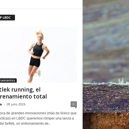
P LBDC
enamientos
tlek running, el
renamiento total
a
-
28 julio 2026
0
oca de grandes innovaciones (más de léxico que
ácticas) en LBDC queremos romper una lanza a
del fartlek, un entrenamiento de...