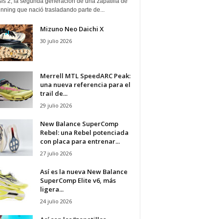
is 2, la segunda generación de una zapatilla de
running que nació trasladando parte de...
Mizuno Neo Daichi X
30 julio 2026
Merrell MTL SpeedARC Peak:
una nueva referencia para el
trail de...
29 julio 2026
New Balance SuperComp
Rebel: una Rebel potenciada
con placa para entrenar...
27 julio 2026
Así es la nueva New Balance
SuperComp Elite v6, más
ligera...
24 julio 2026