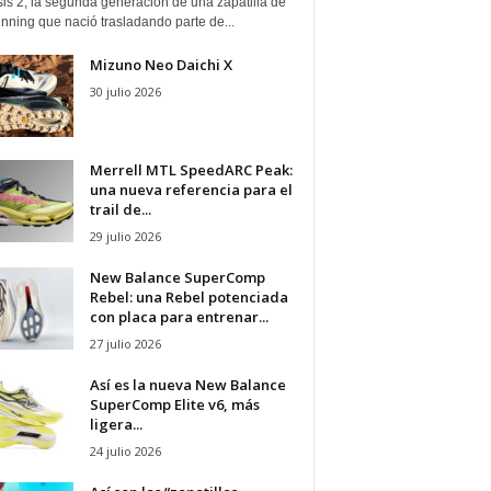
is 2, la segunda generación de una zapatilla de
running que nació trasladando parte de...
Mizuno Neo Daichi X
30 julio 2026
Merrell MTL SpeedARC Peak:
una nueva referencia para el
trail de...
29 julio 2026
New Balance SuperComp
Rebel: una Rebel potenciada
con placa para entrenar...
27 julio 2026
Así es la nueva New Balance
SuperComp Elite v6, más
ligera...
24 julio 2026