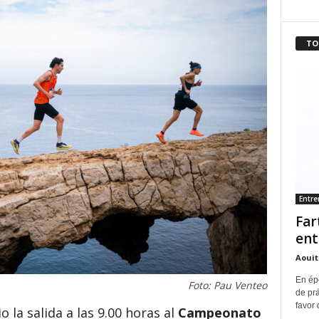
TO
Entr
Far
ent
Aouit
En ép
Foto: Pau Venteo
de pr
favor 
o la salida a las 9.00 horas al
Campeonato