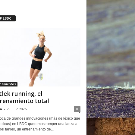
P LBDC
enamientos
tlek running, el
renamiento total
a
-
28 julio 2026
0
oca de grandes innovaciones (más de léxico que
ácticas) en LBDC queremos romper una lanza a
del fartlek, un entrenamiento de...