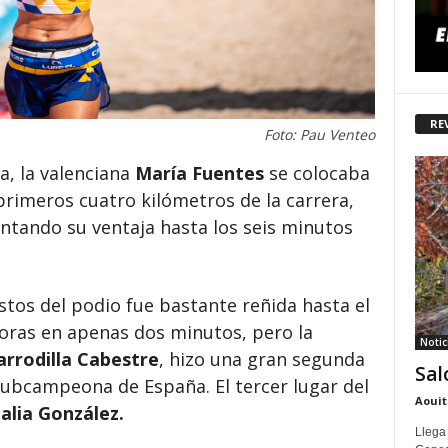
RE
Foto: Pau Venteo
a, la valenciana
María Fuentes
se colocaba
primeros cuatro kilómetros de la carrera,
tando su ventaja hasta los seis minutos
stos del podio fue bastante reñida hasta el
doras en apenas dos minutos, pero la
Notic
arrodilla Cabestre
, hizo una gran segunda
Sal
subcampeona de España. El tercer lugar del
Aouit
alia González.
Llega