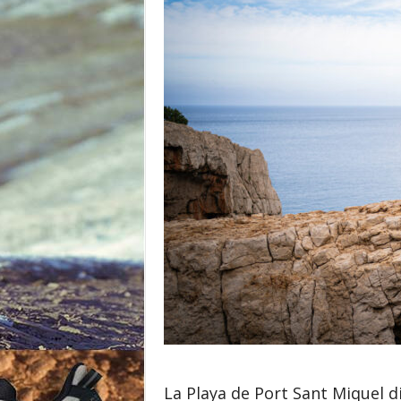
o
r
La Playa de Port Sant Miquel di