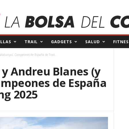
ILLAS
TRAIL
GADGETS
SALUD
FITNES
atalunya), Campeones de España de Trail...
 y Andreu Blanes (y
Campeones de España
ng 2025