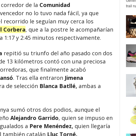
Genes
 corredor de la
Comunidad
trail 
l vencedor no lo tuvo nada fácil, ya que
l recorrido le seguían muy cerca los
l Corbera
, que a la postre le acompañarían
 a 1:17 y 2:45 minutos respectivamente.
a
repitió su triunfo del año pasado con dos
 de 13 kilómetros contó con una preciosa
corredoras, que finalmente acabó
lansó
. Tras ella entraron
Jimena
a de selección
Blanca Batllé,
ambas a
unya sumó otros dos podios, aunque el
leño
Alejandro Garrido
, quien se impuso en
igualados a
Pere Menéndez,
quien llegaría
el también catalán
Lluc Torné.