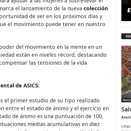
para ayudar a las mujeres a sobrellevar el
marca el lanzamiento de la nueva
colección
ortunidad de ver en los próximos días y
 que el movimiento puede tener en nuestro
RE
 poder del movimiento en la mente en un
siedad están en niveles récord, destacando
compensar las tensiones de la vida
ental de ASICS:
s el primer estudio de su tipo realizado
Notic
ón entre el estado de ánimo y el ejercicio en
Sal
stado de ánimo es una puntuación de 100,
Aouit
untuaciones medias acumulativas en diez
Llega