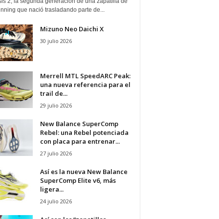
is 2, la segunda generación de una zapatilla de
running que nació trasladando parte de...
Mizuno Neo Daichi X
30 julio 2026
Merrell MTL SpeedARC Peak:
una nueva referencia para el
trail de...
29 julio 2026
New Balance SuperComp
Rebel: una Rebel potenciada
con placa para entrenar...
27 julio 2026
Así es la nueva New Balance
SuperComp Elite v6, más
ligera...
24 julio 2026