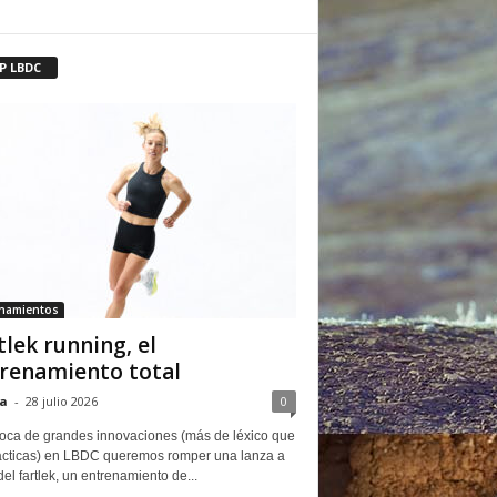
P LBDC
enamientos
tlek running, el
renamiento total
a
-
28 julio 2026
0
oca de grandes innovaciones (más de léxico que
ácticas) en LBDC queremos romper una lanza a
del fartlek, un entrenamiento de...