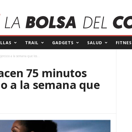
ILLAS
TRAIL
GADGETS
SALUD
FITNES
rcicio a la semana que los...
acen 75 minutos
io a la semana que