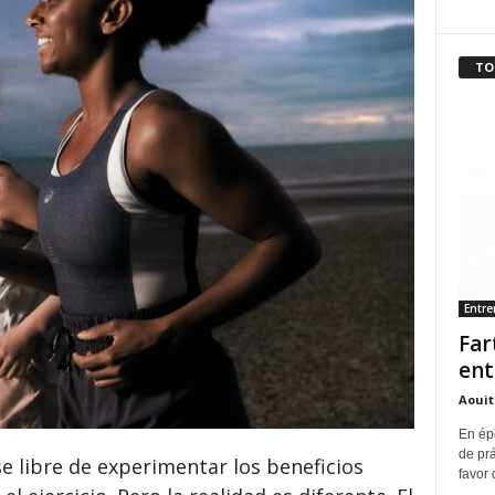
TO
Entr
Far
ent
Aouit
En ép
de pr
e libre de experimentar los beneficios
favor 