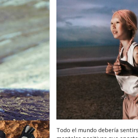
o
r
Todo el mundo debería sentirs