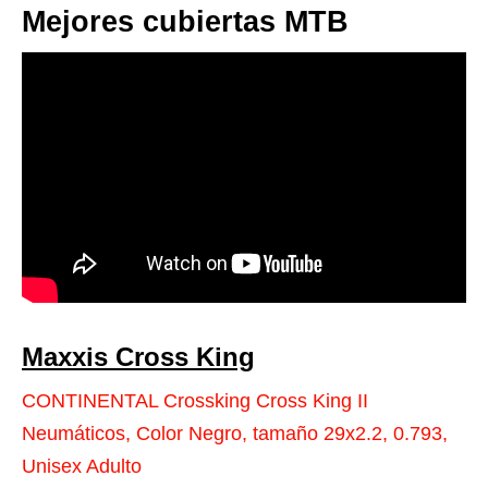
Mejores cubiertas MTB
Maxxis Cross King
CONTINENTAL Crossking Cross King II
Neumáticos, Color Negro, tamaño 29x2.2, 0.793,
Unisex Adulto