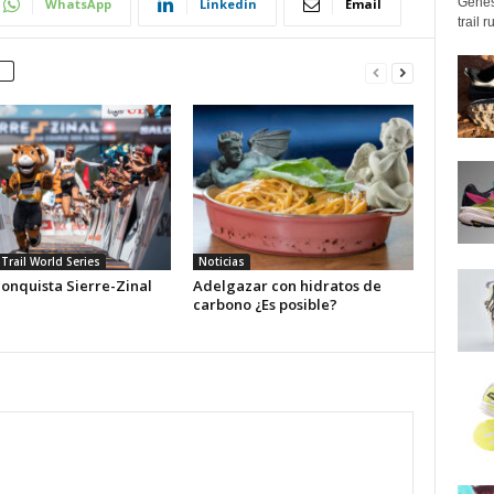
Genes
WhatsApp
Linkedin
Email
trail 
Trail World Series
Noticias
conquista Sierre-Zinal
Adelgazar con hidratos de
carbono ¿Es posible?