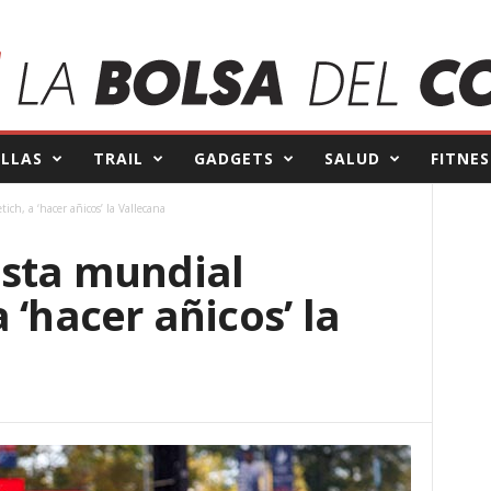
ILLAS
TRAIL
GADGETS
SALUD
FITNES
h, a ‘hacer añicos’ la Vallecana
sta mundial
 ‘hacer añicos’ la