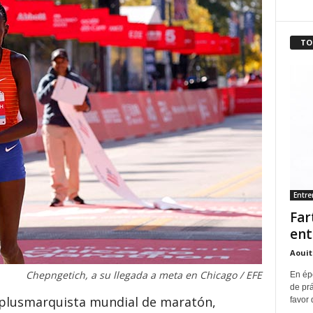
TO
Entr
Far
ent
Aouit
Chepngetich, a su llegada a meta en Chicago / EFE
En ép
de pr
 plusmarquista mundial de maratón,
favor 