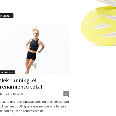
P LBDC
enamientos
tlek running, el
renamiento total
a
-
28 julio 2026
0
oca de grandes innovaciones (más de léxico que
ácticas) en LBDC queremos romper una lanza a
del fartlek, un entrenamiento de...