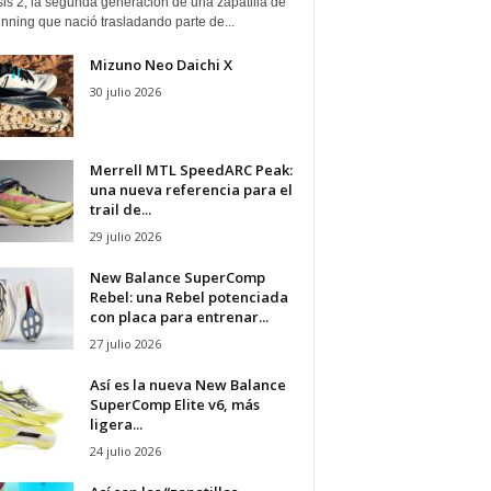
is 2, la segunda generación de una zapatilla de
running que nació trasladando parte de...
Mizuno Neo Daichi X
30 julio 2026
Merrell MTL SpeedARC Peak:
una nueva referencia para el
trail de...
29 julio 2026
New Balance SuperComp
Rebel: una Rebel potenciada
con placa para entrenar...
27 julio 2026
Así es la nueva New Balance
SuperComp Elite v6, más
ligera...
24 julio 2026