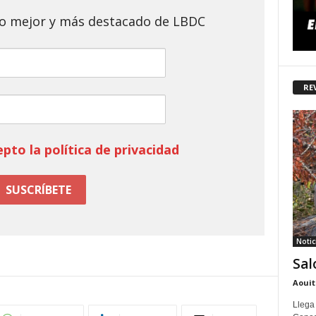
 lo mejor y más destacado de LBDC
RE
epto la política de privacidad
Notic
Sal
Aouit
Llega