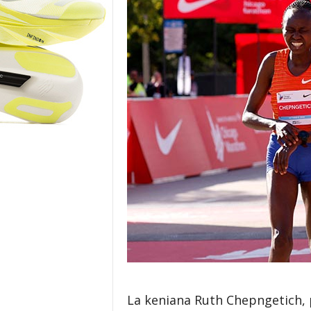
o
r
La keniana Ruth Chepngetich,