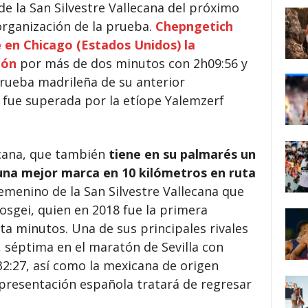
e la San Silvestre Vallecana del próximo
 organización de la prueba.
Chepngetich
 en Chicago (Estados Unidos) la
tón
por más de dos minutos con 2h09:56 y
prueba madrileña de su anterior
 fue superada por la etíope Yalemzerf
icana, que también
tiene en su palmarés un
una mejor marca en 10 kilómetros en ruta
 femenino de la San Silvestre Vallecana que
osgei, quien en 2018 fue la primera
nta minutos. Una de sus principales rivales
 séptima en el maratón de Sevilla con
32:27, así como la mexicana de origen
presentación española tratará de regresar