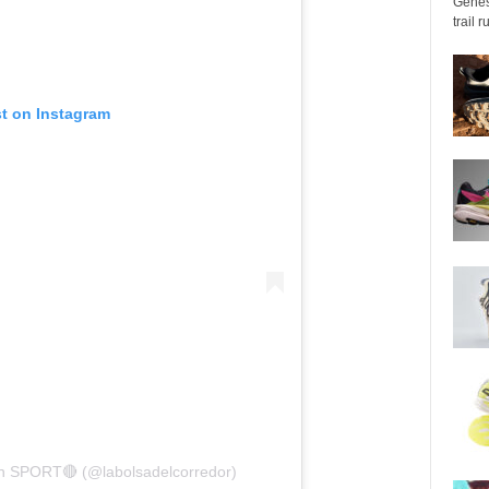
Genes
trail 
st on Instagram
n SPORT🔴 (@labolsadelcorredor)