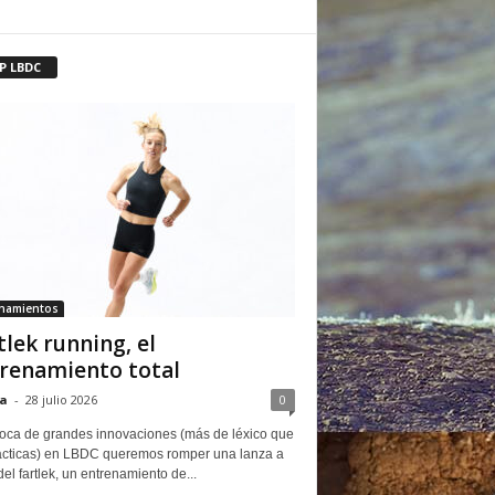
P LBDC
enamientos
tlek running, el
renamiento total
a
-
28 julio 2026
0
oca de grandes innovaciones (más de léxico que
ácticas) en LBDC queremos romper una lanza a
del fartlek, un entrenamiento de...