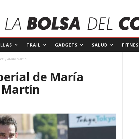
ILLAS
TRAIL
GADGETS
SALUD
FITNES
ez y Álvaro Martín
erial de María
 Martín