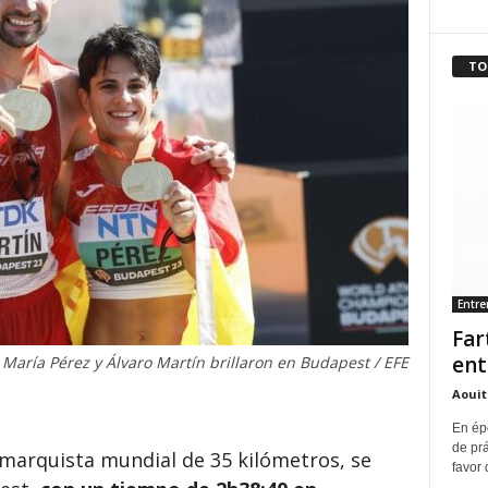
TO
Entr
Far
ent
María Pérez y Álvaro Martín brillaron en Budapest / EFE
Aouit
En ép
de pr
marquista mundial de 35 kilómetros, se
favor 