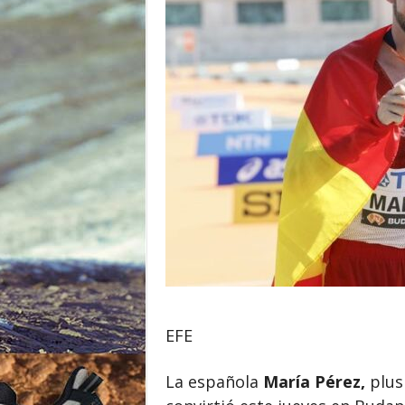
o
r
EFE
La española
María Pérez,
plus