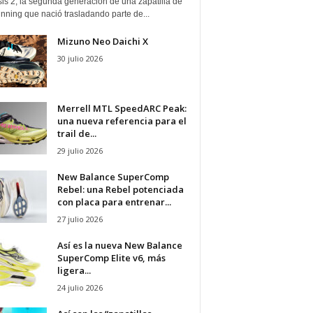
is 2, la segunda generación de una zapatilla de
running que nació trasladando parte de...
Mizuno Neo Daichi X
30 julio 2026
Merrell MTL SpeedARC Peak:
una nueva referencia para el
trail de...
29 julio 2026
New Balance SuperComp
Rebel: una Rebel potenciada
con placa para entrenar...
27 julio 2026
Así es la nueva New Balance
SuperComp Elite v6, más
ligera...
24 julio 2026