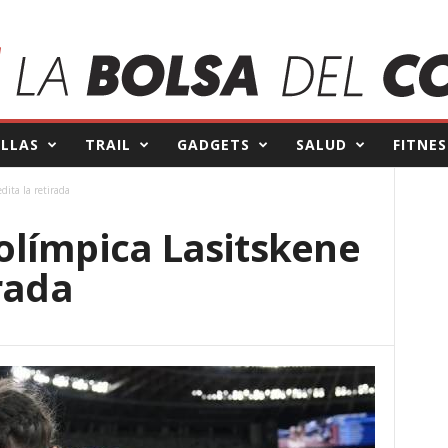
ILLAS
TRAIL
GADGETS
SALUD
FITNES
ita la retirada
límpica Lasitskene
rada