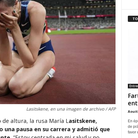
TO
Entr
Far
ent
Lasitskene, en una imagen de archivo / AFP
Aouit
de altura, la rusa María L
asitskene,
En ép
de pr
 una pausa en su carrera y admitió que
favor 
ente.
“Estoy centrada en mi salud y no