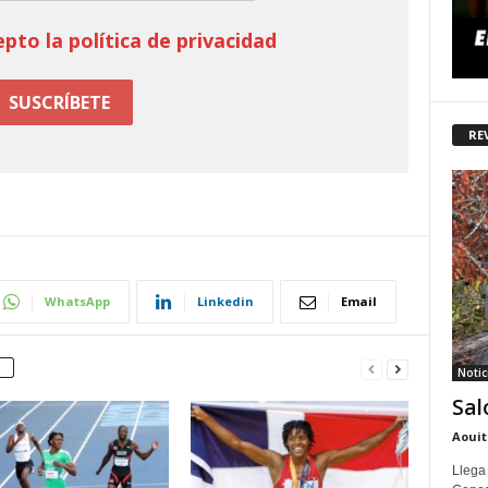
epto la política de privacidad
RE
WhatsApp
Linkedin
Email
Notic
Sal
Aouit
Llega