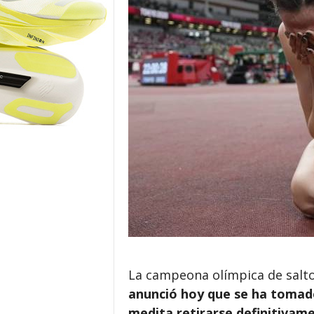
o
r
La campeona olímpica de salto 
anunció hoy que se ha tomado
medita retirarse definitivam