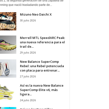
is 2, la segunda generación de una zapatilla de
running que nació trasladando parte de...
Mizuno Neo Daichi X
30 julio 2026
Merrell MTL SpeedARC Peak:
una nueva referencia para el
trail de...
29 julio 2026
New Balance SuperComp
Rebel: una Rebel potenciada
con placa para entrenar...
27 julio 2026
Así es la nueva New Balance
SuperComp Elite v6, más
ligera...
24 julio 2026