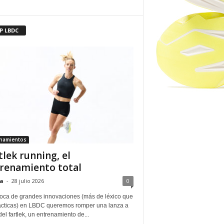
P LBDC
enamientos
tlek running, el
renamiento total
a
-
28 julio 2026
0
oca de grandes innovaciones (más de léxico que
ácticas) en LBDC queremos romper una lanza a
del fartlek, un entrenamiento de...