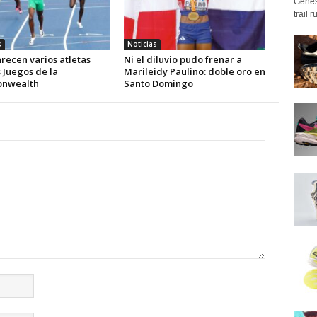
Genes
trail 
s
Noticias
recen varios atletas
Ni el diluvio pudo frenar a
s Juegos de la
Marileidy Paulino: doble oro en
nwealth
Santo Domingo