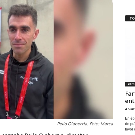
TO
Entr
Far
ent
Aouit
En ép
Pello Olaberria. Foto: Marca
de pr
favor 