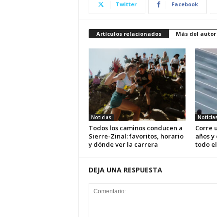
Twitter
Facebook
Artículos relacionados
Más del autor
Noticias
Noticia
Todos los caminos conducen a
Corre u
Sierre-Zinal: favoritos, horario
años y
y dónde ver la carrera
todo el
DEJA UNA RESPUESTA