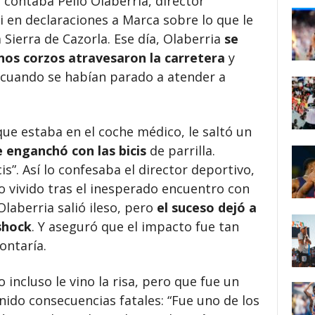
 contaba Pello Olaberria, director
i en declaraciones a Marca sobre lo que le
 Sierra de Cazorla. Ese día, Olaberria
se
os corzos atravesaron la carretera
y
 cuando se habían parado a atender a
ue estaba en el coche médico, le saltó un
 enganchó con las bicis
de parrilla.
s”. Así lo confesaba el director deportivo,
 vivido tras el inesperado encuentro con
laberria salió ileso, pero
el suceso dejó a
shock
. Y aseguró que el impacto fue tan
ontaría.
incluso le vino la risa, pero que fue un
nido consecuencias fatales:
“Fue uno de los