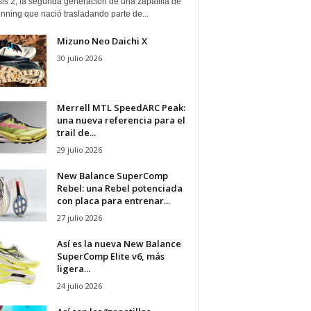
is 2, la segunda generación de una zapatilla de
running que nació trasladando parte de...
Mizuno Neo Daichi X
30 julio 2026
Merrell MTL SpeedARC Peak:
una nueva referencia para el
trail de...
29 julio 2026
New Balance SuperComp
Rebel: una Rebel potenciada
con placa para entrenar...
27 julio 2026
Así es la nueva New Balance
SuperComp Elite v6, más
ligera...
24 julio 2026