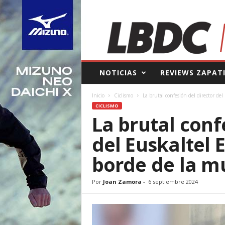
L
NOTICIAS
REVIEWS ZAPAT
a
B
Inicio
Ciclismo
La brutal confesión del director del
o
CICLISMO
l
La brutal conf
s
a
del Euskaltel 
d
e
borde de la m
l
C
o
Por
Joan Zamora
-
6 septiembre 2024
r
r
e
d