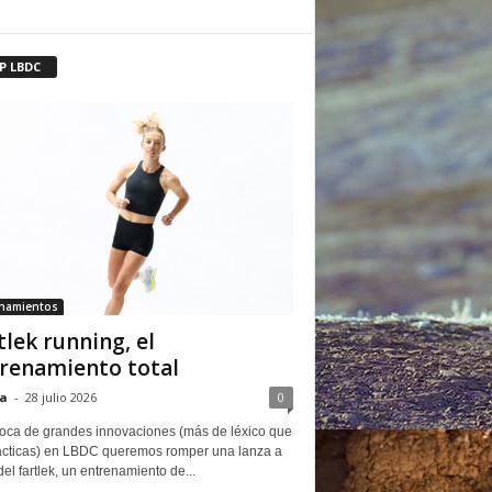
P LBDC
enamientos
tlek running, el
renamiento total
a
-
28 julio 2026
0
oca de grandes innovaciones (más de léxico que
ácticas) en LBDC queremos romper una lanza a
del fartlek, un entrenamiento de...