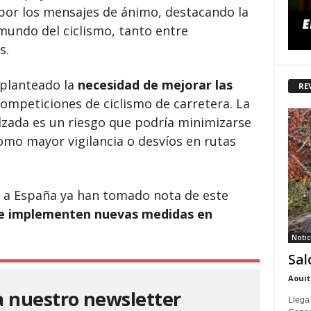
por los mensajes de ánimo, destacando la
 mundo del ciclismo, tanto entre
s.
 planteado la
necesidad de mejorar las
RE
competiciones de ciclismo de carretera. La
lzada es un riesgo que podría minimizarse
omo mayor vigilancia o desvíos en rutas
a a España ya han tomado nota de este
se implementen nuevas medidas en
Notic
Sal
Aouit
a nuestro newsletter
Llega