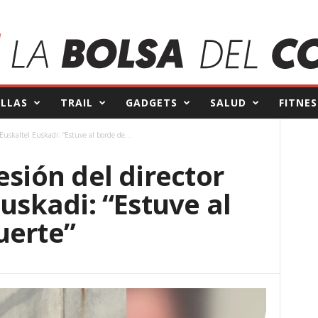
ILLAS
TRAIL
GADGETS
SALUD
FITNES
 Euskaltel Euskadi: “Estuve al borde de...
esión del director
Euskadi: “Estuve al
uerte”