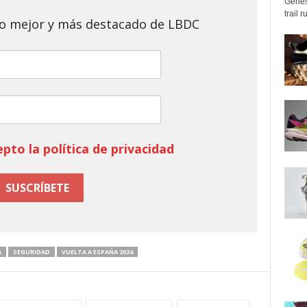
Genes
trail 
 lo mejor y más destacado de LBDC
epto la política de privacidad
A
SEGURIDAD
VUELTA A ESPAN̈A 2024