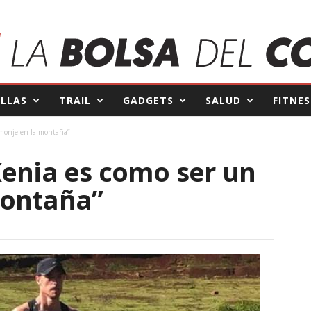
ILLAS
TRAIL
GADGETS
SALUD
FITNES
 monje en la montaña”
Kenia es como ser un
montaña”