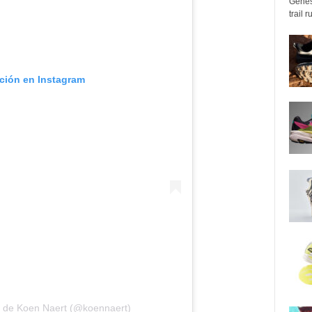
Genes
trail 
ación en Instagram
a de Koen Naert (@koennaert)