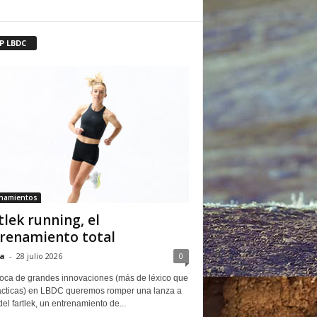
P LBDC
enamientos
tlek running, el
renamiento total
a
-
28 julio 2026
0
oca de grandes innovaciones (más de léxico que
ácticas) en LBDC queremos romper una lanza a
del fartlek, un entrenamiento de...