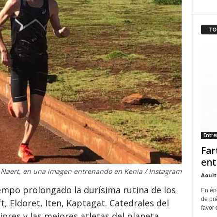
TO
Entr
Far
ent
Naert, en una imagen entrenando en Kenia / Instagram
Aouit
mpo prolongado la durísima rutina de los
En ép
de pr
ift, Eldoret, Iten, Kaptagat. Catedrales del
favor 
ores y las mejores atletas del planeta.