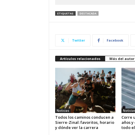
ETIQUETAS
DESTACADA
Twitter
Facebook
Artículos relacionados
Más del autor
Noticias
Noticia
Todos los caminos conducen a
Corre u
Sierre-Zinal: favoritos, horario
años y
y dónde ver la carrera
todo el