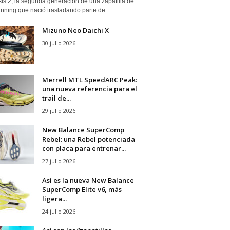
is 2, la segunda generación de una zapatilla de
running que nació trasladando parte de...
Mizuno Neo Daichi X
30 julio 2026
Merrell MTL SpeedARC Peak:
una nueva referencia para el
trail de...
29 julio 2026
New Balance SuperComp
Rebel: una Rebel potenciada
con placa para entrenar...
27 julio 2026
Así es la nueva New Balance
SuperComp Elite v6, más
ligera...
24 julio 2026