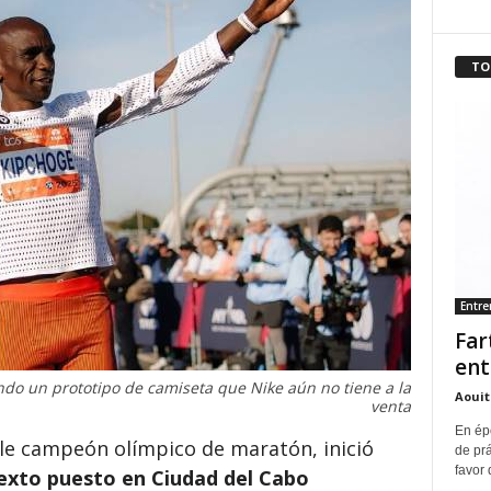
TO
Entr
Far
ent
ndo un prototipo de camiseta que Nike aún no tiene a la
Aouit
venta
En ép
ble campeón olímpico de maratón, inició
de pr
favor 
exto puesto en Ciudad del Cabo