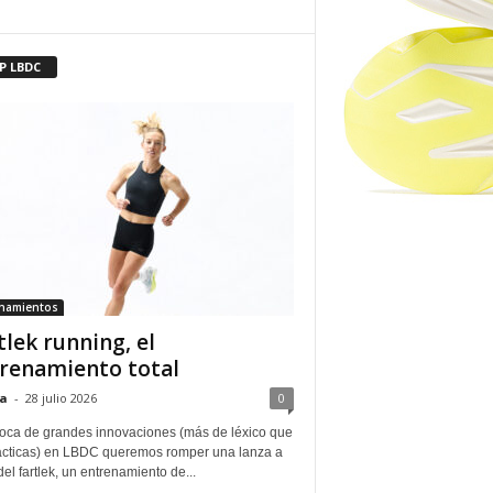
P LBDC
enamientos
tlek running, el
renamiento total
a
-
28 julio 2026
0
oca de grandes innovaciones (más de léxico que
ácticas) en LBDC queremos romper una lanza a
del fartlek, un entrenamiento de...