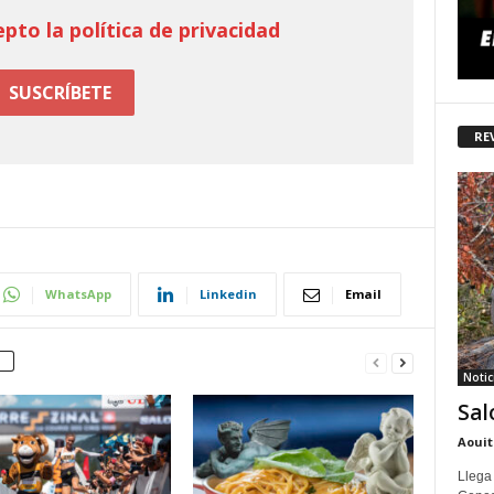
epto la política de privacidad
RE
WhatsApp
Linkedin
Email
Notic
Sal
Aouit
Llega