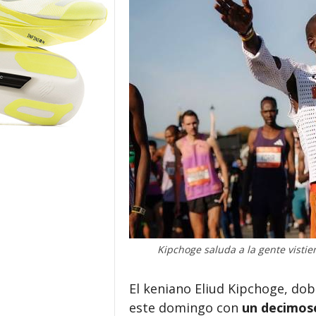
o
r
Kipchoge saluda a la gente vistie
El keniano Eliud Kipchoge, do
este domingo con
un decimos