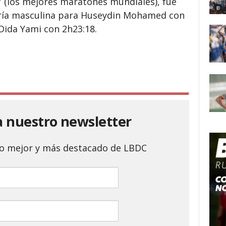
r’ (los mejores maratones mundiales), fue
oría masculina para Huseydin Mohamed con
Dida Yami con 2h23:18.
a nuestro newsletter
 lo mejor y más destacado de LBDC