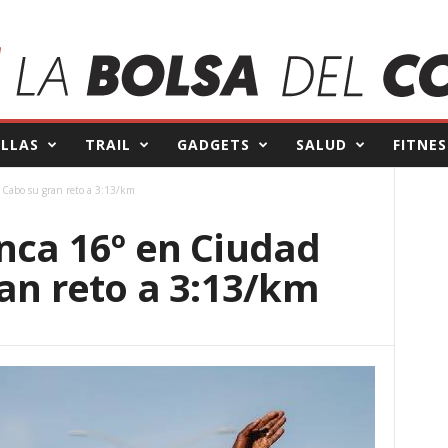
ILLAS
TRAIL
GADGETS
SALUD
FITNES
 Cabo su gran reto a 3:13/km
nca 16º en Ciudad
an reto a 3:13/km