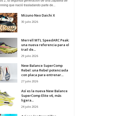
is 2, la segunda generación de una zapatilla de
running que nació trasladando parte de...
Mizuno Neo Daichi X
30 julio 2026
Merrell MTL SpeedARC Peak:
una nueva referencia para el
trail de...
29 julio 2026
New Balance SuperComp
Rebel: una Rebel potenciada
con placa para entrenar...
27 julio 2026
Así es la nueva New Balance
SuperComp Elite v6, más
ligera...
24 julio 2026