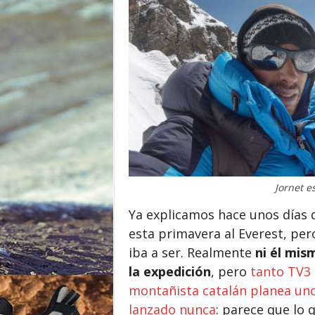
o
r
Jornet e
Ya explicamos hace unos días 
esta primavera al Everest, per
iba a ser. Realmente
ni él mis
la expedición
, pero
tanto TV3 
montañista catalán planea uno
lanzado nunca
: parece que lo 