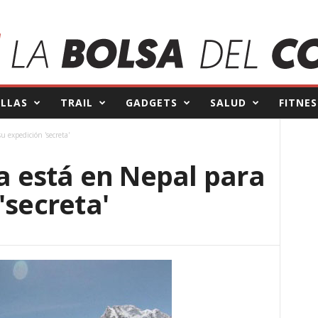
ILLAS
TRAIL
GADGETS
SALUD
FITNES
u expedición 'secreta'
ya está en Nepal para
'secreta'