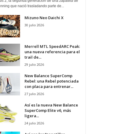
is 2, la segunda generación de una zapatilla de
running que nació trasladando parte de...
Mizuno Neo Daichi X
30 julio 2026
Merrell MTL SpeedARC Peak:
una nueva referencia para el
trail de...
29 julio 2026
New Balance SuperComp
Rebel: una Rebel potenciada
con placa para entrenar...
27 julio 2026
Así es la nueva New Balance
SuperComp Elite v6, más
ligera...
24 julio 2026