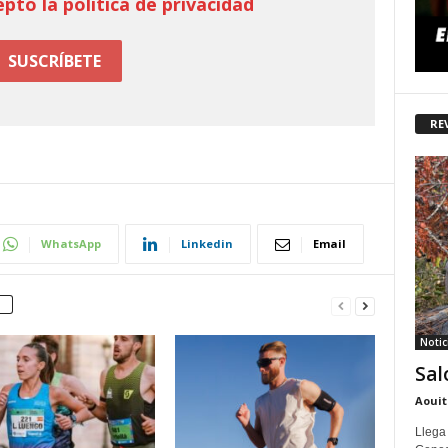
epto la política de privacidad
RE
WhatsApp
Linkedin
Email
Notic
Sal
Aouit
Llega