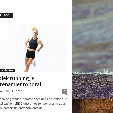
P LBDC
enamientos
tlek running, el
renamiento total
a
-
28 julio 2026
0
oca de grandes innovaciones (más de léxico que
ácticas) en LBDC queremos romper una lanza a
del fartlek, un entrenamiento de...