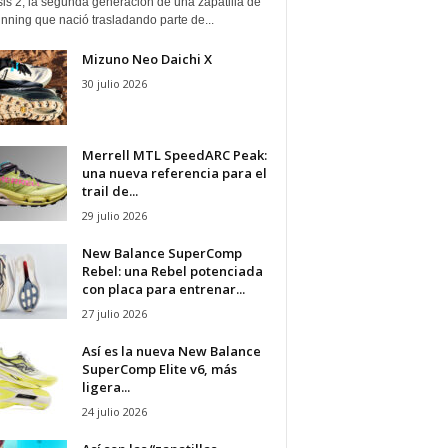
is 2, la segunda generación de una zapatilla de
running que nació trasladando parte de...
Mizuno Neo Daichi X
30 julio 2026
Merrell MTL SpeedARC Peak:
una nueva referencia para el
trail de...
29 julio 2026
New Balance SuperComp
Rebel: una Rebel potenciada
con placa para entrenar...
27 julio 2026
Así es la nueva New Balance
SuperComp Elite v6, más
ligera...
24 julio 2026