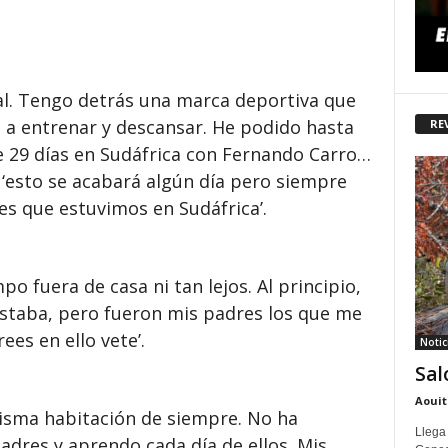
nal. Tengo detrás una marca deportiva que
a entrenar y descansar. He podido hasta
RE
 29 días en Sudáfrica con Fernando Carro…
, ‘esto se acabará algún día pero siempre
es que estuvimos en Sudáfrica’.
o fuera de casa ni tan lejos. Al principio,
ostaba, pero fueron mis padres los que me
ees en ello vete’.
Notic
Sal
Aouit
isma habitación de siempre. No ha
Llega
dres y aprendo cada día de ellos. Mis