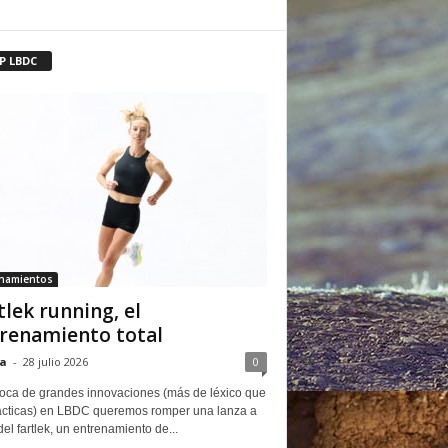
P LBDC
enamientos
tlek running, el
renamiento total
a
-
28 julio 2026
0
oca de grandes innovaciones (más de léxico que
ácticas) en LBDC queremos romper una lanza a
del fartlek, un entrenamiento de...