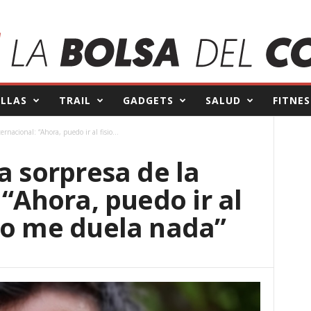
ILLAS
TRAIL
GADGETS
SALUD
FITNES
ernacional: “Ahora, puedo ir al fisio...
a sorpresa de la
 “Ahora, puedo ir al
no me duela nada”