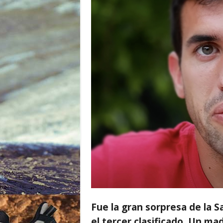
o
r
Fue la gran sorpresa de la S
el tercer clasificado. Un ma