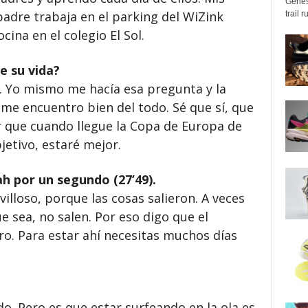
Genes
adre trabaja en el parking del WiZink
trail 
cina en el colegio El Sol.
e su vida?
o. Yo mismo me hacía esa pregunta y la
me encuentro bien del todo. Sé que sí, que
r que cuando llegue la Copa de Europa de
jetivo, estaré mejor.
h por un segundo (27’49).
lloso, porque las cosas salieron. A veces
ue sea, no salen. Por eso digo que el
o. Para estar ahí necesitas muchos días
do. Pero es que estar surfeando en la ola es