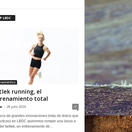
P LBDC
enamientos
tlek running, el
renamiento total
a
-
28 julio 2026
0
oca de grandes innovaciones (más de léxico que
ácticas) en LBDC queremos romper una lanza a
del fartlek, un entrenamiento de...