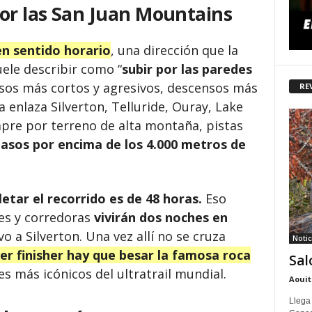
por las San Juan Mountains
en sentido horario
, una dirección que la
ele describir como “
subir por las paredes
nsos más cortos y agresivos, descensos más
RE
a enlaza Silverton, Telluride, Ouray, Lake
empre por terreno de alta montaña, pistas
asos por encima de los 4.000 metros de
tar el recorrido es de 48 horas.
Eso
es y corredoras
vivirán dos noches en
o a Silverton. Una vez allí no se cruza
Notic
er finisher hay que besar la famosa roca
Sal
les más icónicos del ultratrail mundial.
Aouit
Llega