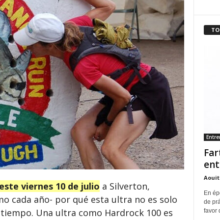
TO
Entr
Far
ent
Aouit
ste viernes 10 de julio
a Silverton,
En ép
o cada año- por qué esta ultra no es solo
de pr
tiempo. Una ultra como Hardrock 100 es
favor 