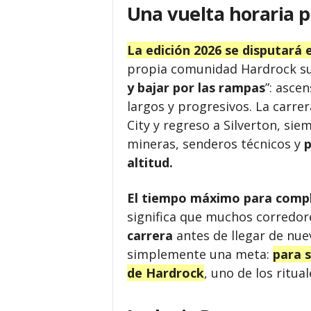
Una vuelta horaria 
La edición 2026 se disputará 
propia comunidad Hardrock su
y bajar por las rampas
”: asce
largos y progresivos. La carrer
City y regreso a Silverton, si
mineras, senderos técnicos y
p
altitud.
El tiempo máximo para comple
significa que muchos corredor
carrera
antes de llegar de nuev
simplemente una meta:
para s
de Hardrock
, uno de los ritua