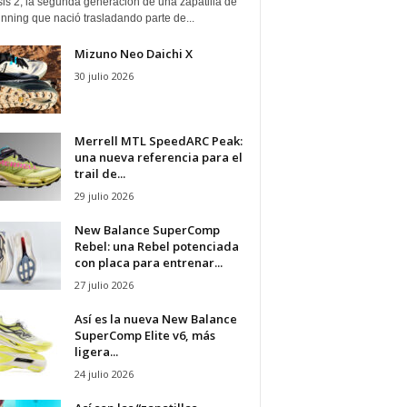
is 2, la segunda generación de una zapatilla de
running que nació trasladando parte de...
Mizuno Neo Daichi X
30 julio 2026
Merrell MTL SpeedARC Peak:
una nueva referencia para el
trail de...
29 julio 2026
New Balance SuperComp
Rebel: una Rebel potenciada
con placa para entrenar...
27 julio 2026
Así es la nueva New Balance
SuperComp Elite v6, más
ligera...
24 julio 2026