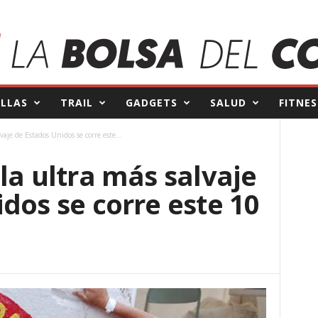
ILLAS
TRAIL
GADGETS
SALUD
FITNES
vaje de Estados Unidos se corre este...
la ultra más salvaje
dos se corre este 10