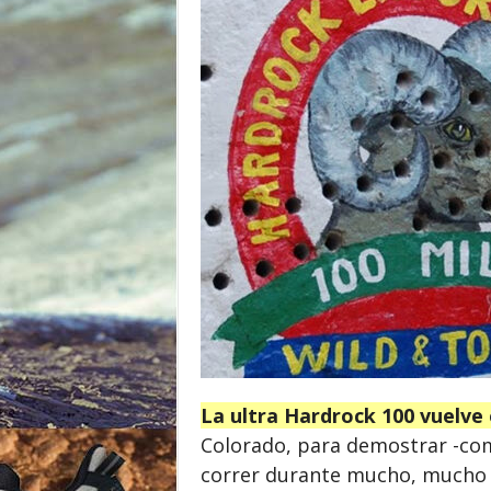
o
r
La ultra Hardrock 100 vuelve e
Colorado, para demostrar -com
correr durante mucho, mucho 