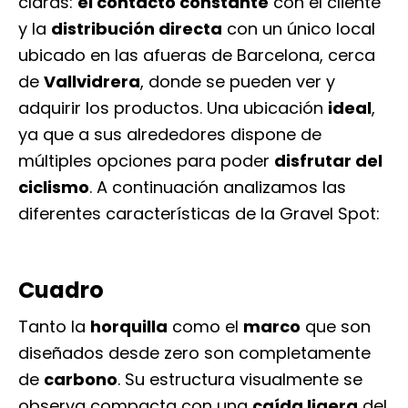
claras:
el contacto constante
con el cliente
y la
distribución directa
con un único local
ubicado en las afueras de Barcelona, cerca
de
Vallvidrera
, donde se pueden ver y
adquirir los productos. Una ubicación
ideal
,
ya que a sus alrededores dispone de
múltiples opciones para poder
disfrutar del
ciclismo
. A continuación analizamos las
diferentes características de la Gravel Spot:
Cuadro
Tanto la
horquilla
como el
marco
que son
diseñados desde zero son completamente
de
carbono
. Su estructura visualmente se
observa compacta con una
caída ligera
del